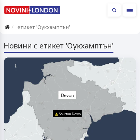
Ме
етикет 'Оукхамптън'
Новини с етикет 'Оукхамптън'