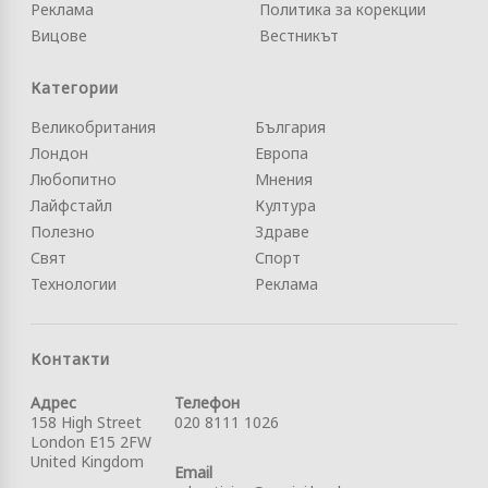
Реклама
Политика за корекции
Вицове
Вестникът
Категории
Великобритания
България
Лондон
Европа
Любопитно
Мнения
Лайфстайл
Култура
Полезно
Здраве
Свят
Спорт
Технологии
Реклама
Контакти
Адрес
Телефон
158 High Street
020 8111 1026
London E15 2FW
United Kingdom
Email