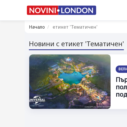
Начало
етикет 'Тематичен'
Новини с етикет 'Тематичен'
ВЕЛ
Пър
пол
по