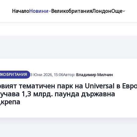
Начало
Новини
Великобритания
Лондон
Още
ИКОБРИТАНИЯ
3 Юни 2026, 15:06
Автор:
Владимир Милчин
вият тематичен парк на Universal в Евр
учава 1,3 млрд. паунда държавна
дкрепа