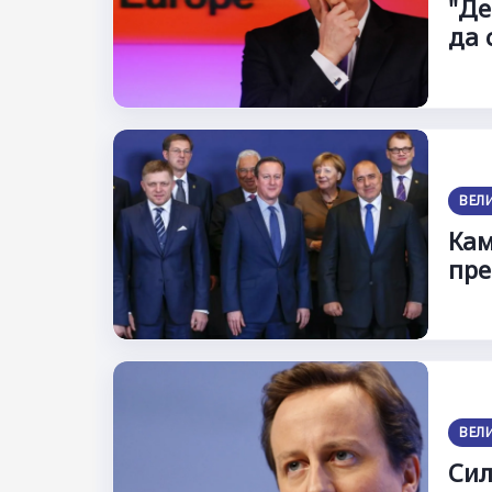
"Де
да 
ВЕЛ
Кам
пре
ВЕЛ
Сил