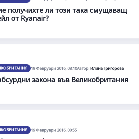
ие получихте ли този така смущаващ
йл от Ryanair?
ИКОБРИТАНИЯ
19 Февруари 2016, 08:10
Автор:
Илина Григорова
абсурдни закона във Великобритания
ИКОБРИТАНИЯ
19 Февруари 2016, 00:55