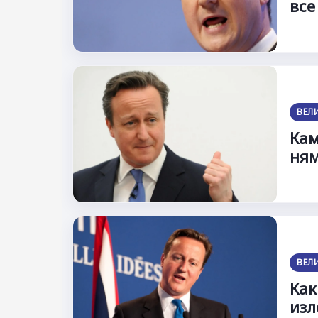
все
ВЕЛ
Кам
ням
ВЕЛ
Как
изл