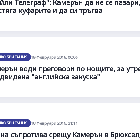
йли Телеграф": Камерън да не се пазари,
стяга куфарите и да си тръгва
ИКОБРИТАНИЯ
19 Февруари 2016, 00:06
ерън води преговори по нощите, за утре
двидена "английска закуска"
ИКОБРИТАНИЯ
18 Февруари 2016, 21:11
на съпротива срещу Камерън в Брюксел