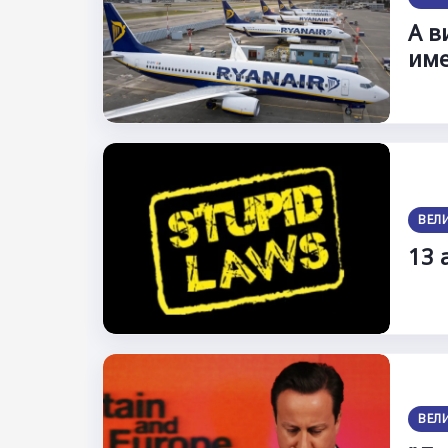
А в
име
ВЕЛ
13 
ВЕЛ