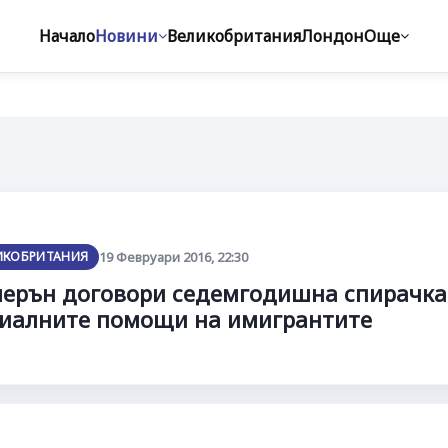
Начало
Новини
Великобритания
Лондон
Още
ИКОБРИТАНИЯ
19 Февруари 2016, 22:30
ерън договори седемгодишна спирачка
иалните помощи на имигрантите