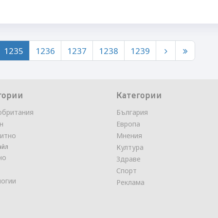
1235
1236
1237
1238
1239
гории
Категории
обритания
България
н
Европа
итно
Мнения
айл
Култура
но
Здраве
Спорт
логии
Реклама