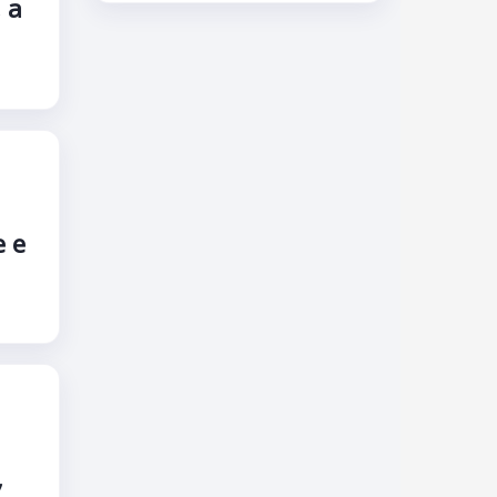
 а
 е
,