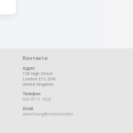
Контакти
Адрес
158 High Street
London E15 2FW
United Kingdom
Телефон
020 8111 1026
Email
advertising@novini.london