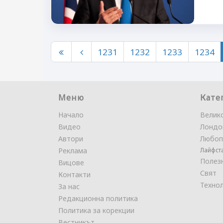
1231
1232
1233
1234
Меню
Кате
Начало
Велик
Видео
Лондо
Автори
Любоп
Реклама
Лайфст
Полез
Вицове
Свят
Контакти
Техно
За нас
Редакционна политика
Политика за корекции
Вестникът