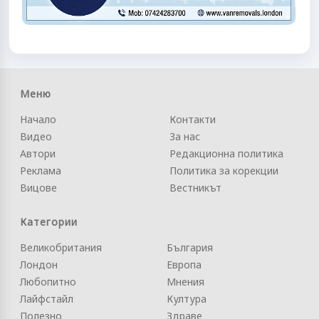
Меню
Начало
Контакти
Видео
За нас
Автори
Редакционна политика
Реклама
Политика за корекции
Вицове
Вестникът
Категории
Великобритания
България
Лондон
Европа
Любопитно
Мнения
Лайфстайл
Култура
Полезно
Здраве