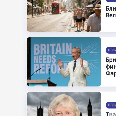
Бли
Вел
ВЕЛ
Бри
фин
Фар
ВЕЛ
Тра