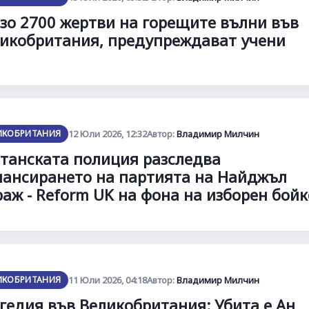
зо 2700 жертви на горещите вълни във
икобритания, предупреждават учени
ИКОБРИТАНИЯ
12 Юли 2026, 12:32
Автор:
Владимир Милчин
танската полиция разследва
ансирането на партията на Найджъл
аж - Reform UK на фона на изборен бойк
ИКОБРИТАНИЯ
11 Юли 2026, 04:18
Автор:
Владимир Милчин
гедия във Великобритания: Убита е Ан