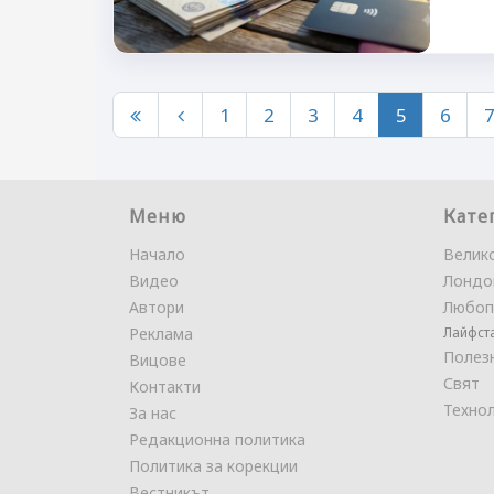
1
2
3
4
5
6
Меню
Кате
Начало
Велик
Видео
Лондо
Автори
Любоп
Реклама
Лайфст
Полез
Вицове
Свят
Контакти
Техно
За нас
Редакционна политика
Политика за корекции
Вестникът