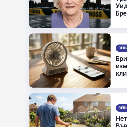
Уид
Бре
ВЕЛ
Бри
изм
кл
ВЕЛ
Нет
Във