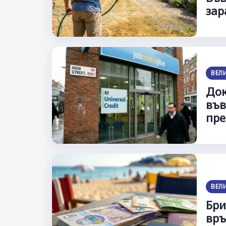
зар
ВЕЛ
Док
във
пре
ВЕЛ
Бри
връ