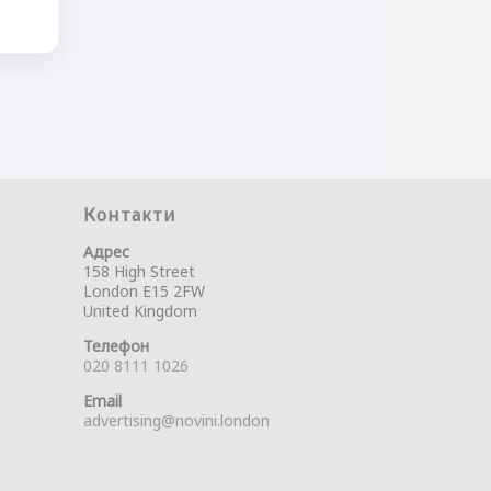
Контакти
Адрес
158 High Street
London E15 2FW
United Kingdom
Телефон
020 8111 1026
Email
advertising@novini.london