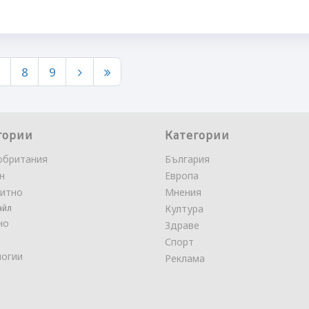
7
8
9
гории
Категории
обритания
България
н
Европа
итно
Мнения
айл
Култура
но
Здраве
Спорт
логии
Реклама