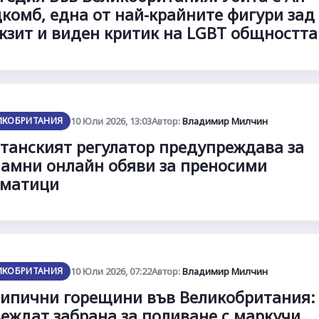
комб, една от най-крайните фигури зад
кзит и виден критик на LGBT общността
ИКОБРИТАНИЯ
10 Юли 2026, 13:03
Автор:
Владимир Милчин
танският регулатор предупреждава за
амни онлайн обяви за преносими
иматици
ИКОБРИТАНИЯ
10 Юли 2026, 07:22
Автор:
Владимир Милчин
ипични горещини във Великобритания:
еждат забрана за поливане с маркучи