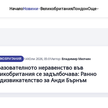
Начало
Новини
Великобритания
Лондон
Още
ИКОБРИТАНИЯ
14 Юли 2026, 05:01
Автор:
Владимир Милчин
азователното неравенство във
икобритания се задълбочава: Ранно
дизвикателство за Анди Бърнъм