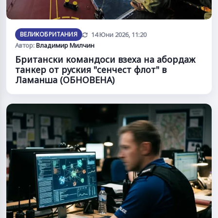
Обновена
ВЕЛИКОБРИТАНИЯ
14 Юни 2026, 11:20
Автор:
Владимир Милчин
Британски командоси взеха на абордаж
танкер от руския "сенчест флот" в
Ламанша (ОБНОВЕНА)