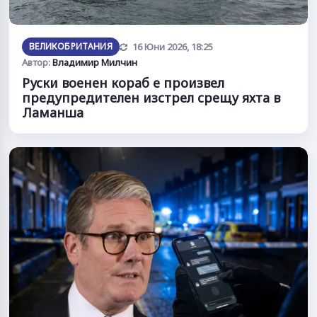
Обновена
ВЕЛИКОБРИТАНИЯ
16 Юни 2026, 18:25
Автор:
Владимир Милчин
Руски военен кораб е произвел
предупредителен изстрел срещу яхта в
Ламанша