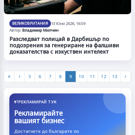
ВЕЛИКОБРИТАНИЯ
13 Юни 2026, 16:59
Автор:
Владимир Милчин
Разследват полицай в Дарбишър по
подозрения за генериране на фалшиви
доказателства с изкуствен интелект
5
6
7
8
9
10
11
12
13
РЕКЛАМИРАЙ ТУК
Рекламирайте
вашият бизнес
Достигнете до българите по