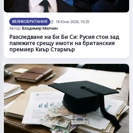
Обновена
ВЕЛИКОБРИТАНИЯ
16 Юни 2026, 10:25
Автор:
Владимир Милчин
Разследване на Би Би Си: Русия стои зад
палежите срещу имоти на британския
премиер Киър Стармър