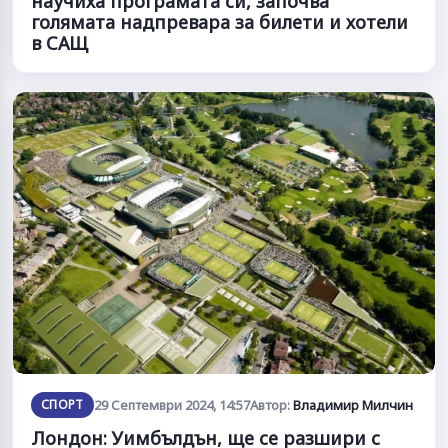
научиха програмата си, започва
голямата надпревара за билети и хотели
в САЩ
СПОРТ
29 Септември 2024, 14:57
Автор:
Владимир Милчин
Лондон: Уимбълдън, ще се разшири с