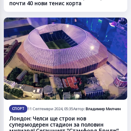
почти 40 нови тенис корта
СПОРТ
11 Септември 2024, 05:35
Автор:
Владимир Милчин
Лондон: Челси ще строи нов
супермодерен стадион за половин
милиард! Сегашният ''Стамфорд Бридж'',