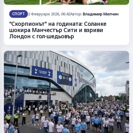
СПОРТ
2 Февруари 2026, 06:42
Автор:
Владимир Милчин
"Скорпионът" на годината: Соланке
шокира Манчестър Сити и взриви
Лондон с гол-шедьовър