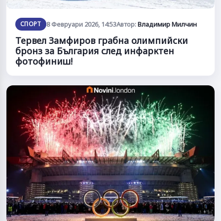
СПОРТ
8 Февруари 2026, 14:53
Автор:
Владимир Милчин
Тервел Замфиров грабна олимпийски
бронз за България след инфарктен
фотофиниш!