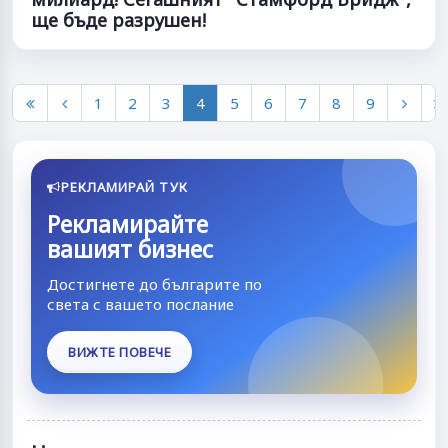
ще бъде разрушен!
1
2
3
4
5
6
7
8
9
РЕКЛАМИРАЙ ТУК
Рекламирайте
вашият бизнес
Достигнете до българите по
света с вашето послание
ВИЖТЕ ПОВЕЧЕ