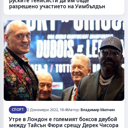
руските тенисисти да им бъде
разрешено участието на Уимбълдън
СПОРТ
2 Декември 2022, 18:48
Автор:
Владимир Милчин
Утре в Лондон е големият боксов двубой
между Тайсън Фюри срещу Дерек Чисора