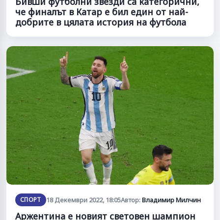
Бивши футболни звезди са категорични,
че финалът в Катар е бил един от най-
добрите в цялата история на футбола
СПОРТ
18 Декември 2022, 18:05
Автор:
Владимир Милчин
Аржентина е новият световен шампион