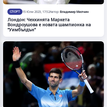
СПОРТ
15 Юли 2023, 17:52
Автор:
Владимир Милчин
Лондон: Чехкинята Маркета
Вондроушова е новата шампионка на
"Уимбълдън"