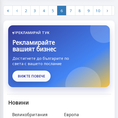
2
3
4
5
6
7
8
9
10
РЕКЛАМИРАЙ ТУК
Рекламирайте
вашият бизнес
Достигнете до българите по
света с вашето послание
ВИЖТЕ ПОВЕЧЕ
Новини
Великобритания
Европа