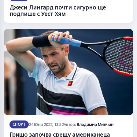
Джеси Лингард почти сигурно ще
подпише с Уест Хям
СПОРТ
24 Юни 2022, 13:52
Автор:
Владимир Милчин
Гришо започва срещу американеца