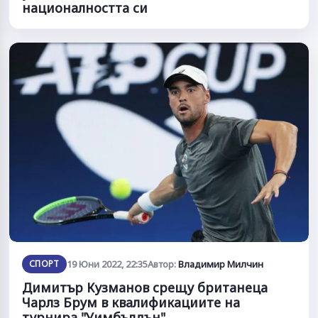
националността си
СПОРТ
19 Юни 2022, 22:35
Автор:
Владимир Милчин
Димитър Кузманов срещу британеца
Чарлз Брум в квалификациите на
турнира "Уимбълдън"