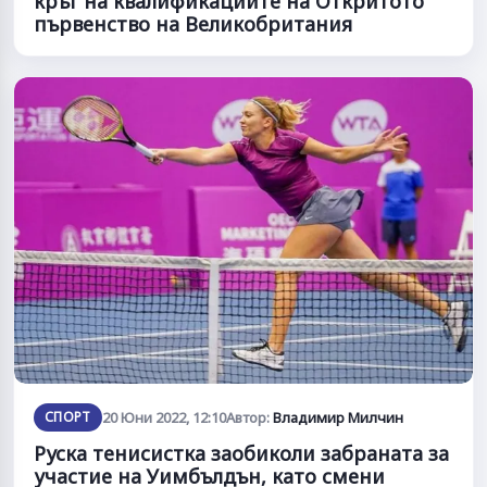
кръг на квалификациите на Откритото
първенство на Великобритания
СПОРТ
20 Юни 2022, 12:10
Автор:
Владимир Милчин
Руска тенисистка заобиколи забраната за
участие на Уимбълдън, като смени