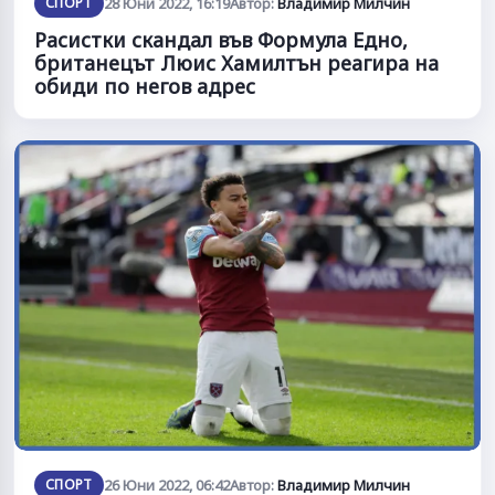
СПОРТ
28 Юни 2022, 16:19
Автор:
Владимир Милчин
Расистки скандал във Формула Едно,
британецът Люис Хамилтън реагира на
обиди по негов адрес
СПОРТ
26 Юни 2022, 06:42
Автор:
Владимир Милчин