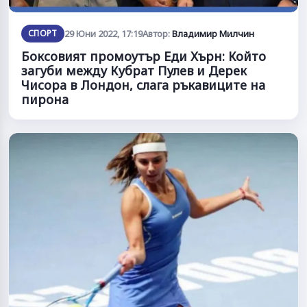
СПОРТ
29 Юни 2022, 17:19
Автор:
Владимир Милчин
Боксовият промоутър Еди Хърн: Който
загуби между Кубрат Пулев и Дерек
Чисора в Лондон, слага ръкавиците на
пирона