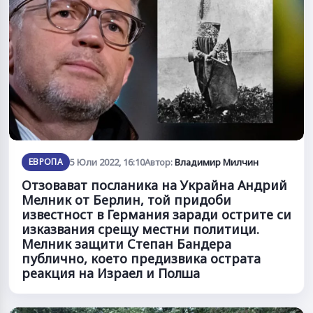
ЕВРОПА
5 Юли 2022, 16:10
Автор:
Владимир Милчин
Отзовават посланика на Украйна Андрий
Мелник от Берлин, той придоби
известност в Германия заради острите си
изказвания срещу местни политици.
Мелник защити Степан Бандера
публично, което предизвика острата
реакция на Израел и Полша