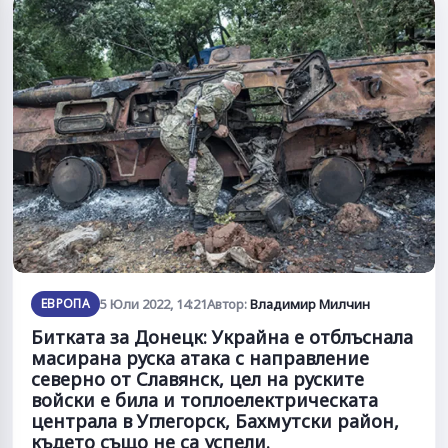
ЕВРОПА
5 Юли 2022, 14:21
Автор:
Владимир Милчин
Битката за Донецк: Украйна е отблъснала
масирана руска атака с направление
северно от Славянск, цел на руските
войски е била и топлоелектрическата
централа в Углегорск, Бахмутски район,
където също не са успели.