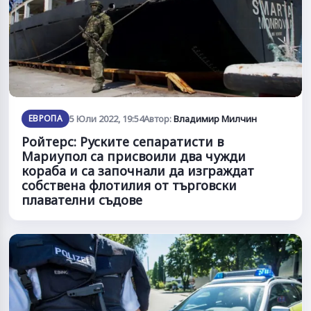
ЕВРОПА
5 Юли 2022, 19:54
Автор:
Владимир Милчин
Ройтерс: Руските сепаратисти в
Мариупол са присвоили два чужди
кораба и са започнали да изграждат
собствена флотилия от търговски
плавателни съдове