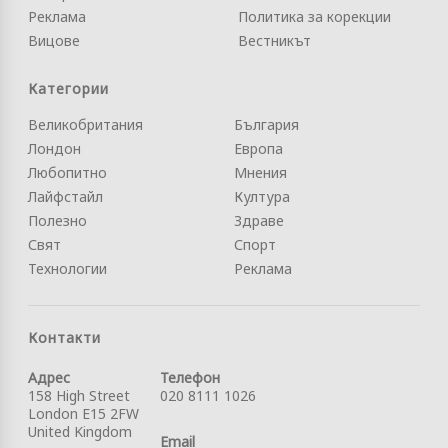
Реклама
Политика за корекции
Вицове
Вестникът
Категории
Великобритания
България
Лондон
Европа
Любопитно
Мнения
Лайфстайл
Култура
Полезно
Здраве
Свят
Спорт
Технологии
Реклама
Контакти
Адрес
Телефон
158 High Street
020 8111 1026
London E15 2FW
United Kingdom
Email