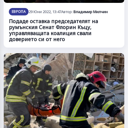
ЕВРОПА
29 Юни 2022, 13:47
Автор:
Владимир Милчин
Подаде оставка председателят на
румънския Сенат Флорин Къцу,
управляващата коалиция свали
доверието си от него