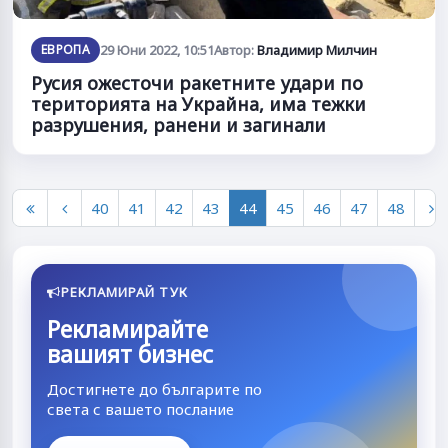
ЕВРОПА
29 Юни 2022, 10:51
Автор:
Владимир Милчин
Русия ожесточи ракетните удари по
територията на Украйна, има тежки
разрушения, ранени и загинали
40
41
42
43
44
45
46
47
48
РЕКЛАМИРАЙ ТУК
Рекламирайте
вашият бизнес
Достигнете до българите по
света с вашето послание