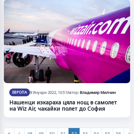
ЕВРОПА
8 Януари 2022, 13:51
Автор:
Владимир Милчин
Нашенци изкараха цяла нощ в самолет
на Wiz Air, чакайки полет до София
48
49
50
51
52
53
54
55
56