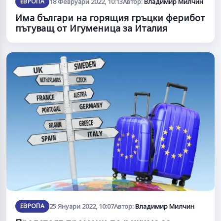
ЕВРОПА
18 Февруари 2022, 10:13
Автор:
Владимир Милчин
Има българи на горящия гръцки ферибот
пътуващ от Игуменица за Италия
ЕВРОПА
25 Януари 2022, 10:07
Автор:
Владимир Милчин