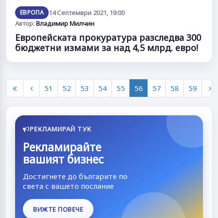
ЕВРОПА
14 Септември 2021, 19:00
Автор:
Владимир Милчин
Европейската прокуратура разследва 300
бюджетни измами за над 4,5 млрд. евро!
51
52
53
54
55
56
57
58
59
РЕКЛАМИРАЙ ТУК
Рекламирайте
вашият бизнес
Достигнете до българите по
света с вашето послание
ВИЖТЕ ПОВЕЧЕ