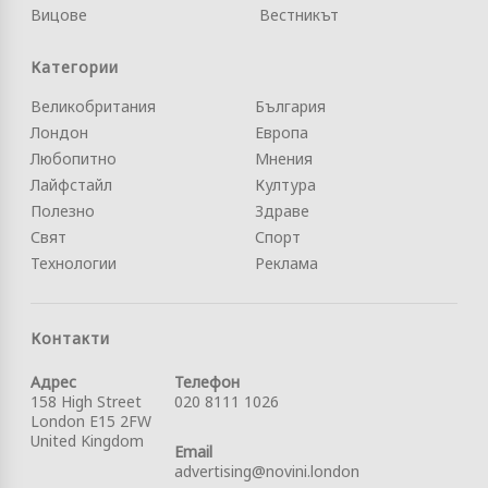
Вицове
Вестникът
Категории
Великобритания
България
Лондон
Европа
Любопитно
Мнения
Лайфстайл
Култура
Полезно
Здраве
Свят
Спорт
Технологии
Реклама
Контакти
Адрес
Телефон
158 High Street
020 8111 1026
London E15 2FW
United Kingdom
Email
advertising@novini.london