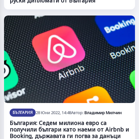
руски дипломати от България
БЪЛГАРИЯ
28 Юни 2022, 14:48
Автор:
Владимир Милчин
България: Седем милиона евро са
получили българи като наеми от Airbnb и
Booking, държавата ги погва за данъци