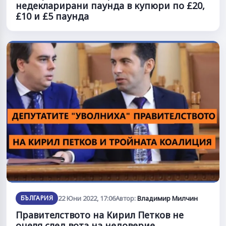
недекларирани паунда в купюри по £20,
£10 и £5 паунда
БЪЛГАРИЯ
22 Юни 2022, 17:06
Автор:
Владимир Милчин
Правителството на Кирил Петков не
оцеля след вота на недоверие