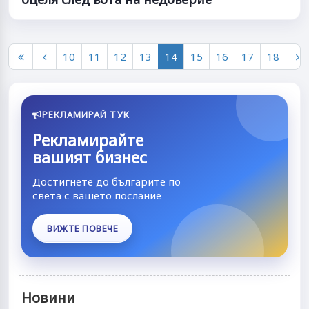
10
11
12
13
14
15
16
17
18
РЕКЛАМИРАЙ ТУК
Рекламирайте
вашият бизнес
Достигнете до българите по
света с вашето послание
ВИЖТЕ ПОВЕЧЕ
Новини