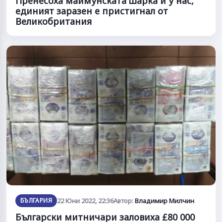
Пренесоха маймунската шарка и у нас,
единият заразен е пристигнал от
Великобритания
БЪЛГАРИЯ
22 Юни 2022, 22:36
Автор:
Владимир Милчин
Български митничари заловиха £80 000