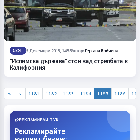
СВЯТ
5 Декември 2015, 14:58
Автор:
Гергана Бойчева
“Ислямска държава” стои зад стрелбата в
Калифорния
1181
1182
1183
1184
1185
1186
118
РЕКЛАМИРАЙ ТУК
Рекламирайте
вашият бизнес