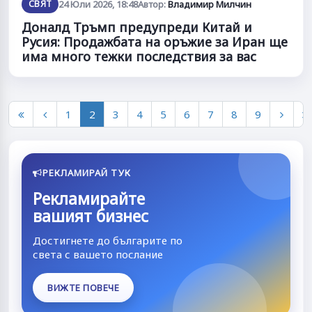
СВЯТ
24 Юли 2026, 18:48
Автор:
Владимир Милчин
Доналд Тръмп предупреди Китай и
Русия: Продажбата на оръжие за Иран ще
има много тежки последствия за вас
1
2
3
4
5
6
7
8
9
РЕКЛАМИРАЙ ТУК
Рекламирайте
вашият бизнес
Достигнете до българите по
света с вашето послание
ВИЖТЕ ПОВЕЧЕ