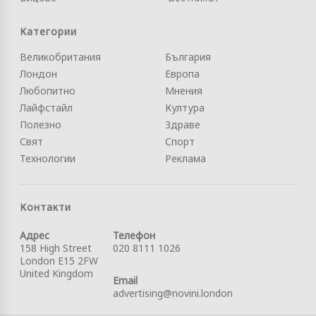
Категории
Великобритания
България
Лондон
Европа
Любопитно
Мнения
Лайфстайл
Култура
Полезно
Здраве
Свят
Спорт
Технологии
Реклама
Контакти
Адрес
Телефон
158 High Street
020 8111 1026
London E15 2FW
United Kingdom
Email
advertising@novini.london