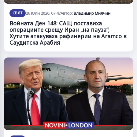
СВЯТ
26 Юли 2026, 07:47
Автор:
Владимир Милчин
Войната Ден 148: САЩ поставиха
операциите срещу Иран „на пауза“;
Хутите атакуваха рафинерии на Aramco в
Саудитска Арабия