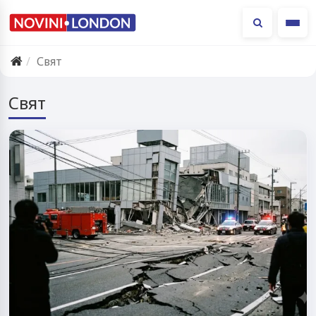
Ме
Свят
Свят