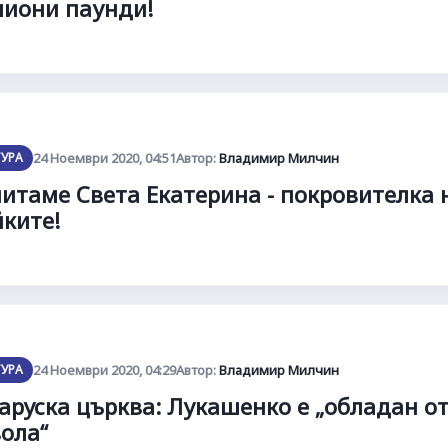
иони паунди!
ТУРА
24 Ноември 2020, 04:51
Автор:
Владимир Милчин
итаме Света Екатерина - покровителка 
ките!
ТУРА
24 Ноември 2020, 04:29
Автор:
Владимир Милчин
аруска църква: Лукашенко е „обладан о
ола“