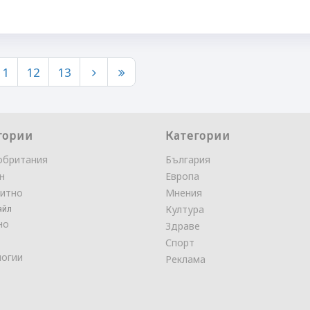
11
12
13
гории
Категории
обритания
България
н
Европа
итно
Мнения
айл
Култура
но
Здраве
Спорт
логии
Реклама