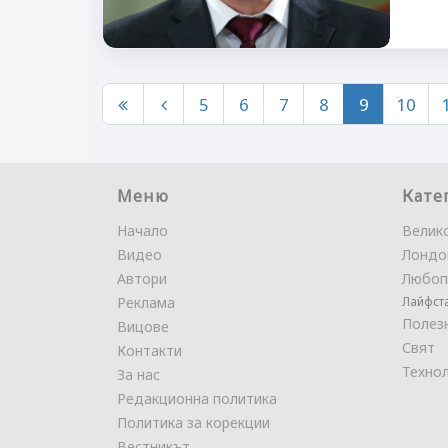
5
6
7
8
9
10
Меню
Кате
Начало
Велик
Видео
Лондо
Автори
Любоп
Реклама
Лайфст
Полез
Вицове
Свят
Контакти
Техно
За нас
Редакционна политика
Политика за корекции
Вестникът