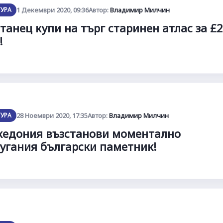
ТУРА
1 Декември 2020, 09:36
Автор:
Владимир Милчин
танец купи на търг старинен атлас за £
!
ТУРА
28 Ноември 2020, 17:35
Автор:
Владимир Милчин
едония възстанови моментално
угания български паметник!