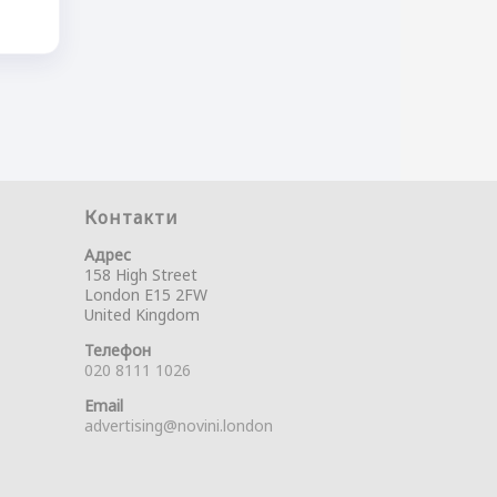
Контакти
Адрес
158 High Street
London E15 2FW
United Kingdom
Телефон
020 8111 1026
Email
advertising@novini.london