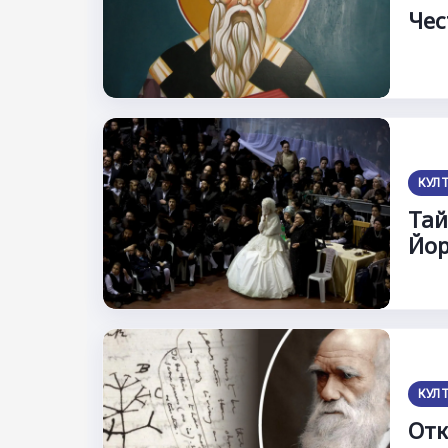
Чес
КУЛ
Тай
Йор
КУЛ
Отк