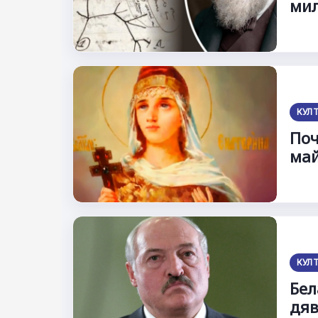
мил
КУЛ
Поч
май
КУЛ
Бел
дяв