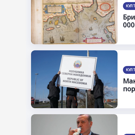
КУЛ
Бри
000
КУЛ
Мак
пор