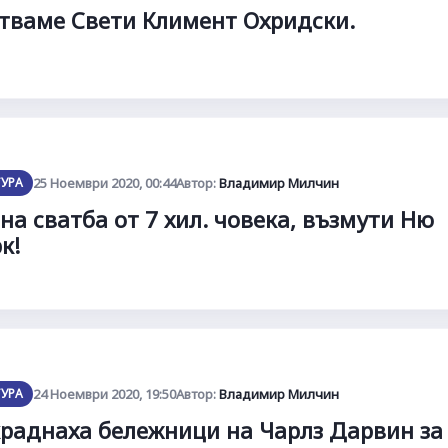
тваме Свети Климент Охридски.
ТУРА
25 Ноември 2020, 00:44
Автор:
Владимир Милчин
на сватба от 7 хил. човека, възмути Ню
к!
ТУРА
24 Ноември 2020, 19:50
Автор:
Владимир Милчин
раднаха бележници на Чарлз Дарвин за