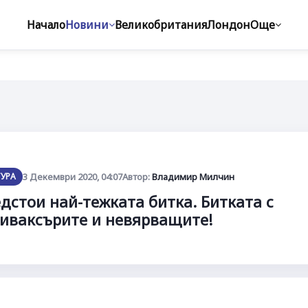
Начало
Новини
Великобритания
Лондон
Още
ТУРА
3 Декември 2020, 04:07
Автор:
Владимир Милчин
дстои най-тежката битка. Битката с
иваксърите и невярващите!