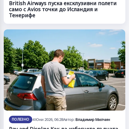
British Airways пуска ексклузивни полети
само с Avios точки до Исландия и
Тенерифе
ПОЛЕЗНО
4 Юни 2026, 06:28
Автор:
Владимир Милчин
Pay and Display: Как да избегнете пълната