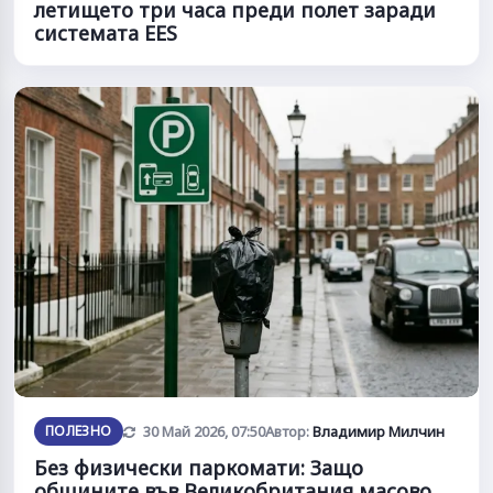
летището три часа преди полет заради
системата EES
Обновена
ПОЛЕЗНО
30 Май 2026, 07:50
Автор:
Владимир Милчин
Без физически паркомати: Защо
общините във Великобритания масово