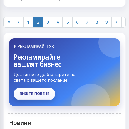
1
2
3
4
5
6
7
8
9
РЕКЛАМИРАЙ ТУК
Рекламирайте
вашият бизнес
Достигнете до българите по
света с вашето послание
ВИЖТЕ ПОВЕЧЕ
Новини