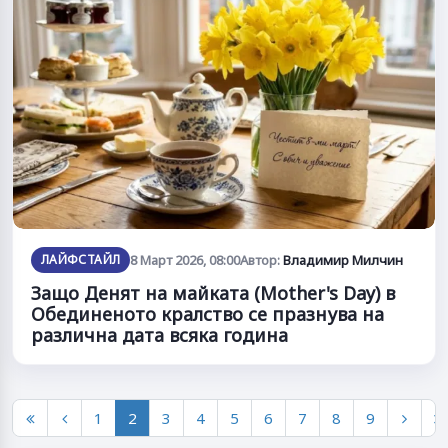
ЛАЙФСТАЙЛ
8 Март 2026, 08:00
Автор:
Владимир Милчин
Защо Денят на майката (Mother's Day) в
Обединеното кралство се празнува на
различна дата всяка година
1
2
3
4
5
6
7
8
9