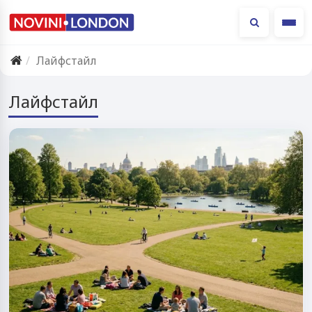
Ме
Лайфстайл
Лайфстайл