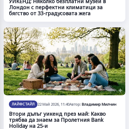
УИКЕНД: Няколко безплатни музеи в
Лондон с перфектни климатици за
бягство от 33-градусовата жега
ЛАЙФСТАЙЛ
22 Май 2026, 11:40
Автор:
Владимир Милчин
Втори дълъг уикенд през май: Какво
трябва да знаем за Пролетния Bank
Holiday на 25-и