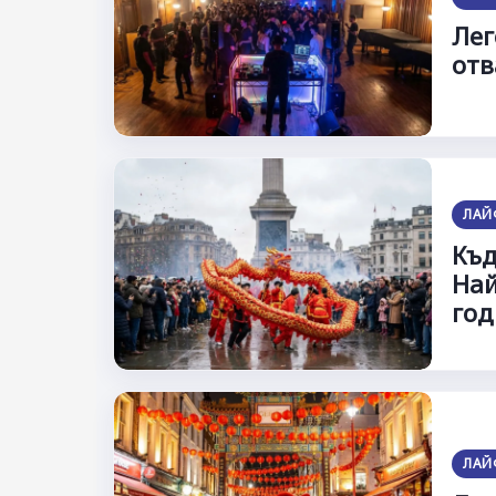
Лег
отв
ЛАЙ
Къд
Най
год
ЛАЙ