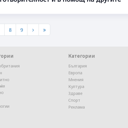
7
8
9
гории
Категории
обритания
България
н
Европа
итно
Мнения
айл
Култура
но
Здраве
Спорт
логии
Реклама