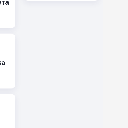
ата
за