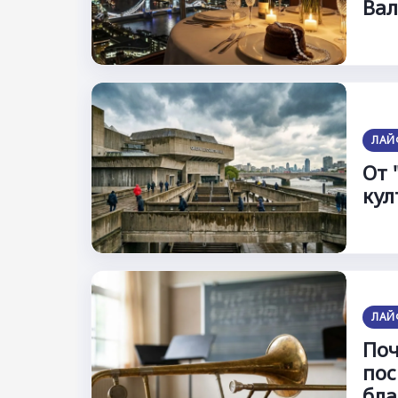
Вал
ЛАЙ
От 
кул
ЛАЙ
Поч
пос
бла