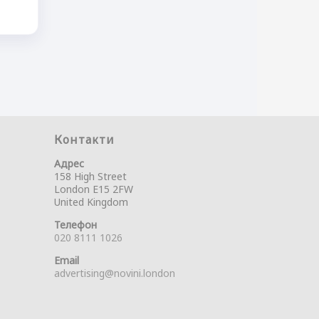
Контакти
Адрес
158 High Street
London E15 2FW
United Kingdom
Телефон
020 8111 1026
Email
advertising@novini.london