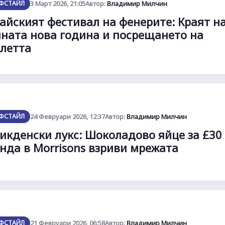
ФСТАЙЛ
3 Март 2026, 21:05
Автор:
Владимир Милчин
айският фестивал на фенерите: Краят н
ната нова година и посрещането на
летта
ФСТАЙЛ
24 Февруари 2026, 12:37
Автор:
Владимир Милчин
икденски лукс: Шоколадово яйце за £30
нда в Morrisons взриви мрежата
ФСТАЙЛ
21 Февруари 2026, 06:58
Автор:
Владимир Милчин