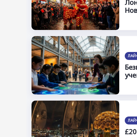
Лон
Нов
ЛАЙ
Без
уче
ЛАЙ
£20