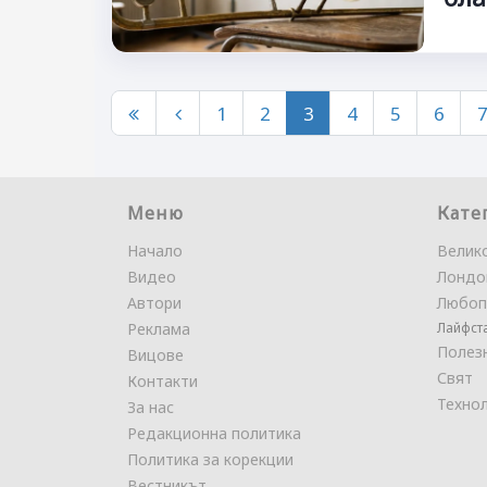
1
2
3
4
5
6
Меню
Кате
Начало
Велик
Видео
Лондо
Автори
Любоп
Реклама
Лайфст
Полез
Вицове
Свят
Контакти
Техно
За нас
Редакционна политика
Политика за корекции
Вестникът