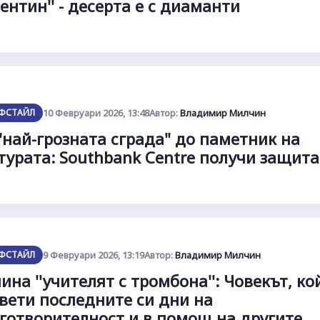
ентин'' - десерта е с диаманти
ФСТАЙЛ
10 Февруари 2026, 13:48
Автор:
Владимир Милчин
"най-грозната сграда" до паметник на
турата: Southbank Centre получи защита
ФСТАЙЛ
9 Февруари 2026, 13:19
Автор:
Владимир Милчин
ина ''учителят с тромбона'': Човекът, ко
вети последните си дни на
готворителност и в помощ на другите