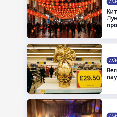
ЛАЙ
Кит
Лун
про
ЛАЙ
Вел
пау
ЛАЙ