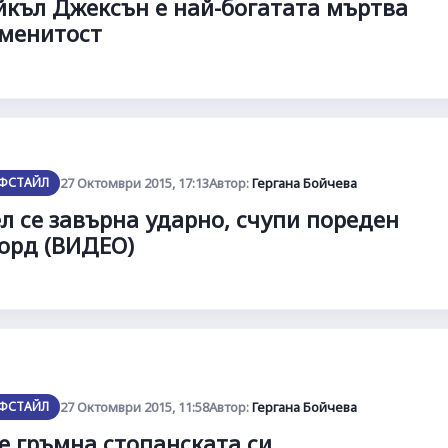
къл Джексън е най-богатата мъртва
менитост
ФСТАЙЛ
27 Октомври 2015, 17:13
Автор:
Гергана Бойчева
л се завърна ударно, счупи пореден
орд (ВИДЕО)
ФСТАЙЛ
27 Октомври 2015, 11:58
Автор:
Гергана Бойчева
е гръмна стопанската си