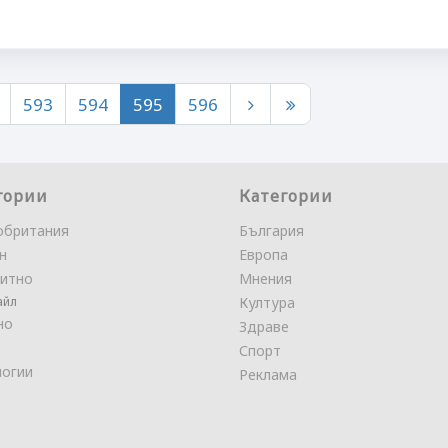
593
594
595
596
гории
Категории
обритания
България
н
Европа
итно
Мнения
айл
Култура
но
Здраве
Спорт
логии
Реклама