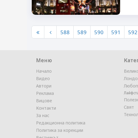
588
589
590
591
592
Меню
Кате
Начало
Велик
Видео
Лондо
Автори
Любоп
Реклама
Лайфст
Полез
Вицове
Свят
Контакти
Техно
За нас
Редакционна политика
Политика за корекции
Вестникът