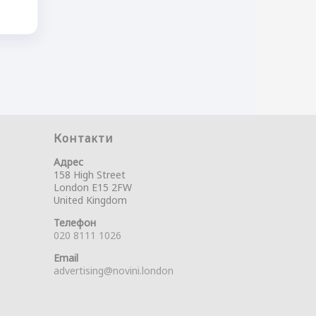
Контакти
Адрес
158 High Street
London E15 2FW
United Kingdom
Телефон
020 8111 1026
Email
advertising@novini.london