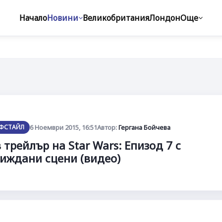
Начало
Новини
Великобритания
Лондон
Още
ФСТАЙЛ
6 Ноември 2015, 16:51
Автор:
Гергана Бойчева
 трейлър на Star Wars: Епизод 7 с
иждани сцени (видео)