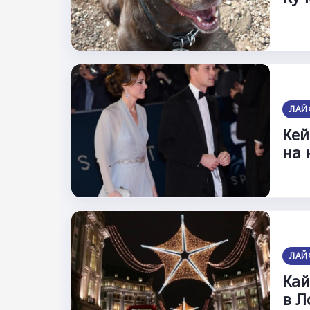
ЛАЙ
Кей
на 
ЛАЙ
Кай
в Л