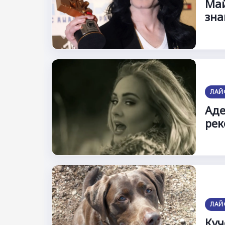
Май
зна
ЛАЙ
Аде
рек
ЛАЙ
Куч