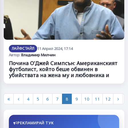
ЛАЙФСТАЙЛ
11 Април 2024, 17:14
Автор:
Владимир Милчин
Почина О’Джей Симпсън: Американският
футболист, който беше обвинен в
убийствата на жена му и любовника и
4
5
6
7
8
9
10
11
12
РЕКЛАМИРАЙ ТУК