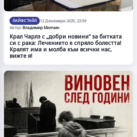
ЛАЙФСТАЙЛ
12 Декември 2025, 22:39
Автор:
Владимир Милчин
Крал Чарлз с „добри новини“ за битката
си с рака: Лечението е спряло болестта!
Кралят има и молба към всички нас,
вижте я!