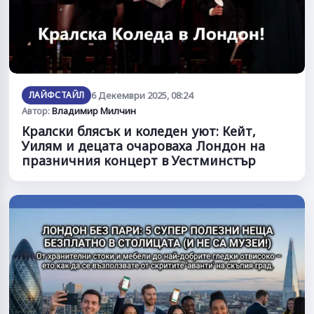
ЛАЙФСТАЙЛ
6 Декември 2025, 08:24
Автор:
Владимир Милчин
Кралски блясък и коледен уют: Кейт,
Уилям и децата очароваха Лондон на
празничния концерт в Уестминстър