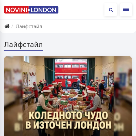
Ме
Лайфстайл
Лайфстайл