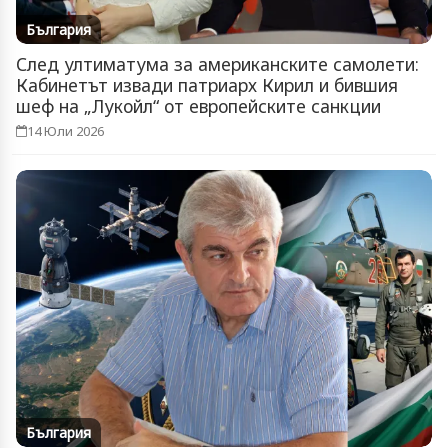
България
След ултиматума за американските самолети:
Кабинетът извади патриарх Кирил и бившия
шеф на „Лукойл“ от европейските санкции
14 Юли 2026
България