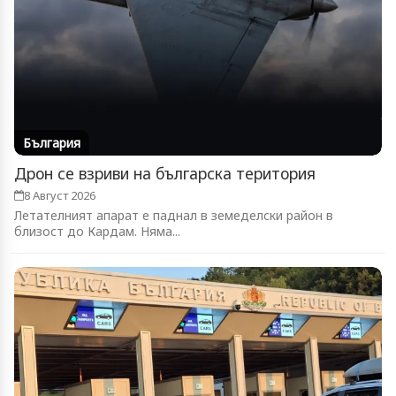
България
Дрон се взриви на българска територия
8 Август 2026
Летателният апарат е паднал в земеделски район в
близост до Кардам. Няма...