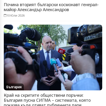
Почина вторият български космонавт генерал-
майор Александър Александров
10 Юли 2026
България
Край на скритите обществени поръчки:
България пусна СИГМА – системата, която
показва къде отиват публичните пари