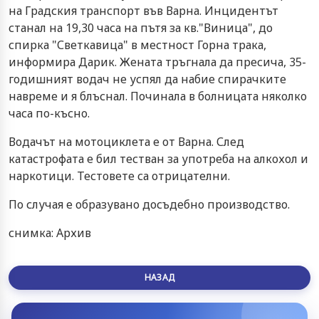
на Градския транспорт във Варна. Инцидентът
станал на 19,30 часа на пътя за кв."Виница", до
спирка "Светкавица" в местност Горна трака,
информира Дарик. Жената тръгнала да пресича, 35-
годишният водач не успял да набие спирачките
навреме и я блъснал. Починала в болницата няколко
часа по-късно.
Водачът на мотоциклета е от Варна. След
катастрофата е бил тестван за употреба на алкохол и
наркотици. Тестовете са отрицателни.
По случая е образувано досъдебно производство.
снимка: Архив
НАЗАД