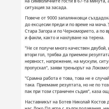
на символичните гости в 67-та минута, 
ситуация за засада.
Повече от 9000 запалянковци създадоха
до ексцесии преди и по време на мача.
Стара Загора и по Черноморието, а по 
и факли, както и нахлуване на терена.
"Не се получи много качествен двубой,
втори гол, трябва да приемем резултата
нервност, напрежение, на мускули, ситуа
пропускал", заяви треньорът на Локомо
"Срамна работа е това, това не е случай
така. Приемаме резултата, но не по тоз
пак при този страничен съдия", каза ощ
Наставникът на Ботев Николай Костов д
нас Локо Пд игра с дълги подавания, ни