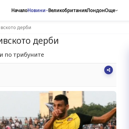
Начало
Новини
Великобритания
Лондон
Още
ивското дерби
ивското дерби
ии по трибуните