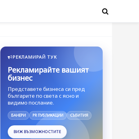
РЕКЛАМИРАЙ ТУК
Рекламирайте вашият
бизнес
Представете бизнеса си пред
българите по света с ясно и
видимо послание.
БАНЕРИ
PR ПУБЛИКАЦИИ
СЪБИТИЯ
ВИЖ ВЪЗМОЖНОСТИТЕ