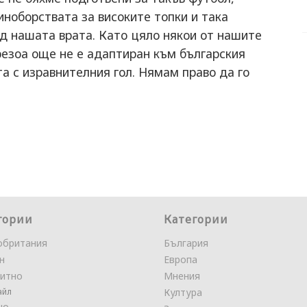
иноборствата за високите топки и така
д нашата врата. Като цяло някои от нашите
резоа още не е адаптиран към българския
 с изравнителния гол. Нямам право да го
гории
Категории
обритания
България
н
Европа
итно
Мнения
айл
Култура
но