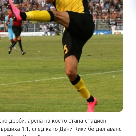
ко дерби, арена на което стана стадион
вършиха 1:1, след като Дани Кики бе дал аванс