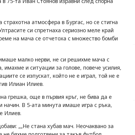
а в 75-та Иван Стоянов изравни след спорна
 страхотна атмосфера в Бургас, но се стигна
 Ултрасите си спретнаха сериозно меле край
време на мача се отчетоха с множество бомби
 имаше малко нерви, не си решихме мача с
, имахме и ситуации за голове, повече усилия,
циите се изпускат, който не е играл, той не е
тив Илиан Илиев.
на грешка, още в първия кръг, не бива да е
и начин. В 5-ата минута имаше игра с ръка,
е Илиев.
обави: „„Не стана хубав мач. Неочаквано за
е не бяхме подготвени за такъв футбол,