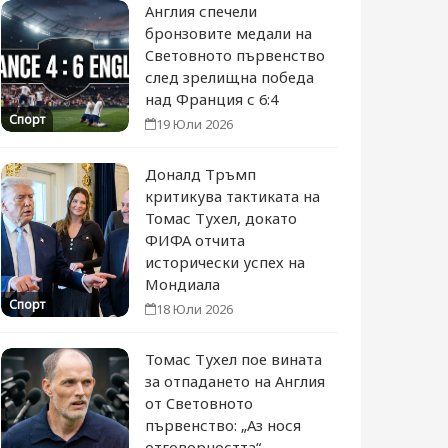
Англия спечели
бронзовите медали на
Световното първенство
след зрелищна победа
над Франция с 6:4
Спорт
19 Юли 2026
Доналд Тръмп
критикува тактиката на
Томас Тухел, докато
ФИФА отчита
исторически успех на
Мондиала
Спорт
18 Юли 2026
Томас Тухел пое вината
за отпадането на Англия
от Световното
първенство: „Аз нося
отговорността“