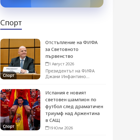
Спорт
Отстъпление на ФИФА
за Световното
първенство
1 Август 2026
Президентът на ФИФА
Спорт
Джани Инфантино
официално оттегли плана
за продажба на дял...
Испания е новият
световен шампион по
футбол след драматичен
триумф над Аржентина
в САЩ
Спорт
19 Юли 2026