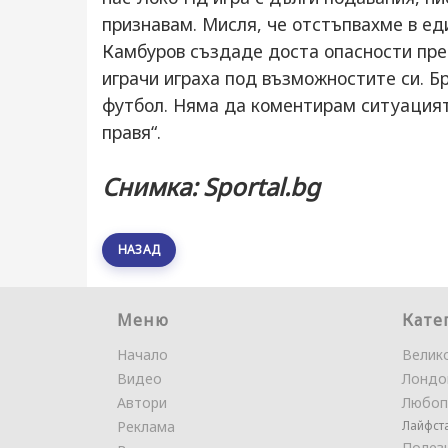
признавам. Мисля, че отстъпвахме в ед
Камбуров създаде доста опасности пре
играчи играха под възможностите си. Б
футбол. Няма да коментирам ситуацията
правя“.
Снимка: Sportal.bg
НАЗАД
Меню
Кате
Начало
Велик
Видео
Лондо
Автори
Любоп
Реклама
Лайфст
Полез