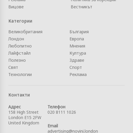
Вицове
Вестникът
Категории
Великобритания
България
Лондон
Европа
Любопитно
Мнения
Лайфстайл
Култура
Полезно
Здраве
Свят
Спорт
Технологии
Реклама
Контакти
Адрес
Телефон
158 High Street
020 8111 1026
London E15 2FW
United Kingdom
Email
advertising@novini.london