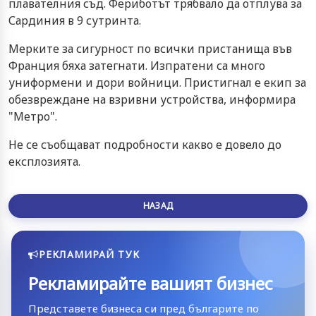
плавателния съд. Фериботът трябвало да отплува за
Сардиния в 9 сутринта.
Мерките за сигурност по всички пристанища във
Франция бяха затегнати. Изпратени са много
униформени и дори войници. Пристигнал е екип за
обезвреждане на взривни устройства, информира
"Метро".
Не се съобщават подробности какво е довело до
експлозията.
НАЗАД
РЕКЛАМИРАЙ ТУК
Рекламирайте вашият бизнес
Представете бизнеса си пред българите по