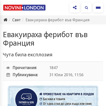
Ме
Свят
Евакуираха ферибот във Франция
Евакуираха ферибот във
Франция
Чута била експлозия
Прочитания:
1847
Публикувана:
31 Юли 2016, 11:56