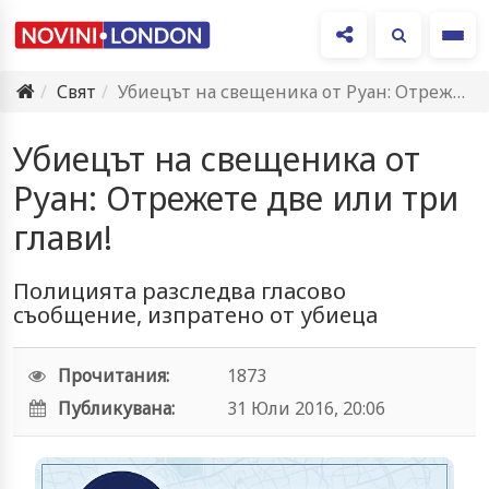
Ме
Свят
Убиецът на свещеника от Руан: Отрежете две или три глави!
Убиецът на свещеника от
Руан: Отрежете две или три
глави!
Полицията разследва гласово
съобщение, изпратено от убиеца
Прочитания:
1873
Публикувана:
31 Юли 2016, 20:06