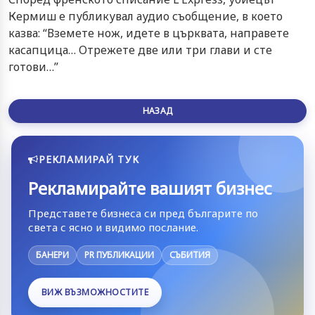
Кермиш е публикувал аудио съобщение, в което
казва: “Вземете нож, идете в църквата, направете
касапцица… Отрежете две или три глави и сте
готови…”
НАЗАД
РЕКЛАМИРАЙ ТУК
Рекламирайте вашият бизнес
Представете бизнеса си пред българите по
света с ясно и видимо послание.
БАНЕРИ
PR ПУБЛИКАЦИИ
СЪБИТИЯ
ВИЖ ВЪЗМОЖНОСТИТЕ