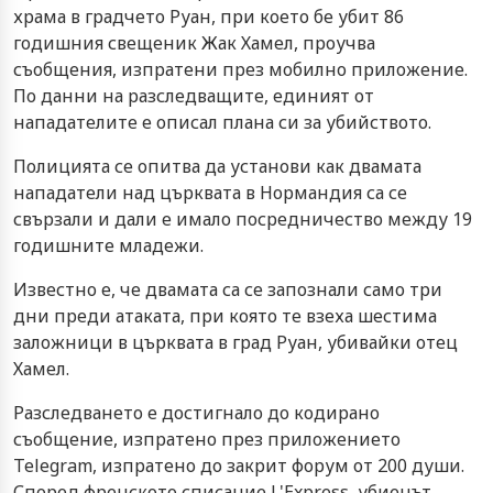
храма в градчето Руан, при което бе убит 86
годишния свещеник Жак Хамел, проучва
съобщения, изпратени през мобилно приложение.
По данни на разследващите, единият от
нападателите е описал плана си за убийството.
Полицията се опитва да установи как двамата
нападатели над църквата в Нормандия са се
свързали и дали е имало посредничество между 19
годишните младежи.
Известно е, че двамата са се запознали само три
дни преди атаката, при която те взеха шестима
заложници в църквата в град Руан, убивайки отец
Хамел.
Разследването е достигнало до кодирано
съобщение, изпратено през приложението
Telegram, изпратено до закрит форум от 200 души.
Според френското списание L'Express, убиецът