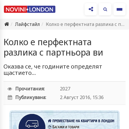
Ме
Лайфстайл
Колко е перфектната разлика с партньора ви
Колко е перфектната
разлика с партньора ви
Оказва се, че годините определят
щастието...
Прочитания:
2027
Публикувана:
2 Август 2016, 15:36