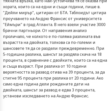
тяхната връзка, като най-устойчива тя се оказва при
хората, които са на едни и същи години, пише в.
"Дейли мирър", цитиран от БТА. Таблоидът цитира
проучването на Андрю Франсис от университета
"Еймъри" в град Атланта. В него взели участие 3000
брачни партньори. От направения анализ
проличало, че колкото е по-голяма разликата във
възрастта на двойката, толкова са по-големи и
шансовете тя да се раздели преждевременно. При
5-годишна разлика, шансът за раздяла скача на 18
процента, в сравнение с двойките, които са на една
и съща възраст. При разлика от 10 години
вероятността за развод отива на 39 процента, за да
стигне 95 процента при разлика от 20 години. Ако
само една година дели рождените дати на
двойката, шансът за развод е едва 3 процента,
установи изследването на Андрю Франсис.