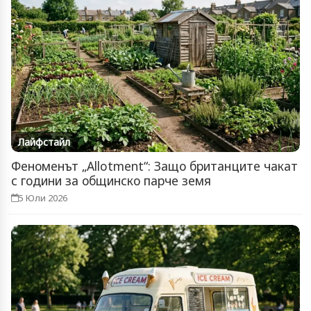
Лайфстайл
Феноменът „Allotment“: Защо британците чакат
с години за общинско парче земя
5 Юли 2026