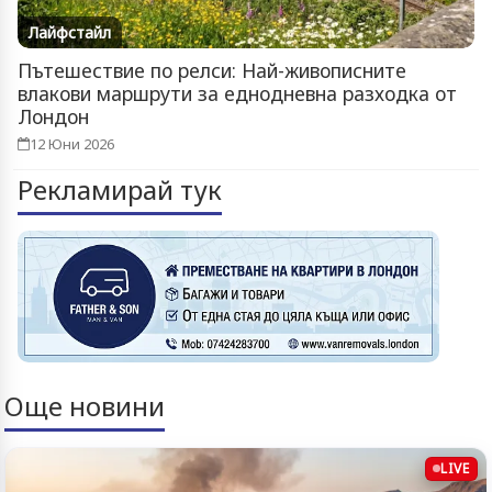
Лайфстайл
Пътешествие по релси: Най-живописните
влакови маршрути за еднодневна разходка от
Лондон
12 Юни 2026
Рекламирай тук
Още новини
LIVE