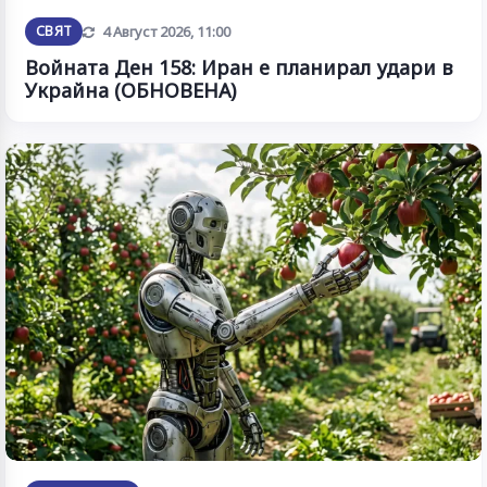
Обновена
СВЯТ
4 Август 2026, 11:00
Войната Ден 158: Иран е планирал удари в
Украйна (ОБНОВЕНА)