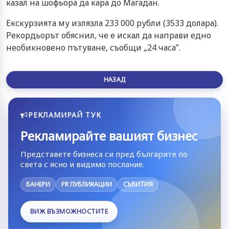
казал на шофьора да кара до Магадан.
Екскурзията му излязла 233 000 рубли (3533 долара).
Рекордьорът обяснил, че е искал да направи едно
необикновено пътуване, съобщи „24 часа”.
НАЗАД
РЕКЛАМИРАЙ ТУК
Рекламирайте вашият бизнес
Представете бизнеса си пред българите по
света с ясно и видимо послание.
БАНЕРИ
PR ПУБЛИКАЦИИ
СЪБИТИЯ
ВИЖ ВЪЗМОЖНОСТИТЕ