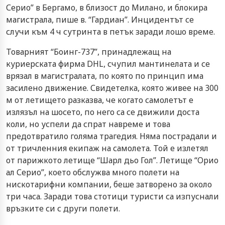
Серио” в Бергамо, в близост до Милано, и блокира
магистрала, пише в. “Гардиан”. Инцидентът се
случи към 4 ч сутринта в петък заради лошо време.
Товарният “Боинг-737”, принадлежащ на
куриерската фирма DHL, счупил мантинелата и се
врязал в магистралата, по която по принцип има
засилено движение. Свидетелка, която живее на 300
м от летището разказва, че когато самолетът е
излязъл на шосето, по него са се движили доста
коли, но успели да спрат навреме и това
предотвратило голяма трагедия. Няма пострадали и
от тричленния екипаж на самолета. Той е излетял
от парижкото летище “Шарл дьо Гол”. Летище “Орио
ал Серио”, което обслужва много полети на
нискотарифни компании, беше затворено за около
три часа. Заради това стотици туристи са изпуснали
връзките си с други полети.