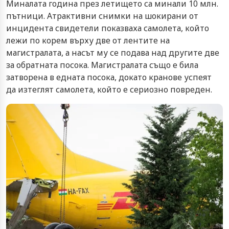
Миналата година през летището са минали 10 млн.
пътници. Атрактивни снимки на шокирани от
инцидента свидетели показваха самолета, който
лежи по корем върху две от лентите на
магистралата, а насът му се подава над другите две
за обратната посока. Магистралата също е била
затворена в едната посока, докато кранове успеят
да изтеглят самолета, който е сериозно повреден.