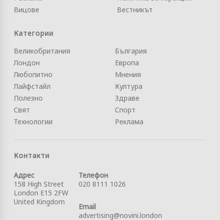
Вицове
Вестникът
Категории
Великобритания
България
Лондон
Европа
Любопитно
Мнения
Лайфстайл
Култура
Полезно
Здраве
Свят
Спорт
Технологии
Реклама
Контакти
Адрес
Телефон
158 High Street
020 8111 1026
London E15 2FW
United Kingdom
Email
advertising@novini.london