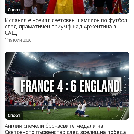
Спорт
Испания е новият световен шампион по футбол
след драматичен триумф над Аржентина в
САЩ
19 Юли 2026
Спорт
Англия спечели бронзовите медали на
Световното първенство след зрелищна победа