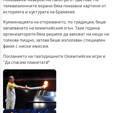
телевизионните екрани бяха показани картини от
историята и културата на Бразилия.
Кулминацията на откриването, по традиция, беше
запалването на олимпийския огън. Тази година
организаторите бяха решили да заложат на нещо не
толкова пищно, затова беше използван специален
факел с ниски емисии.
Посланието на тазгодишните Олимпийски игри е:
"Да спасим планетата!"