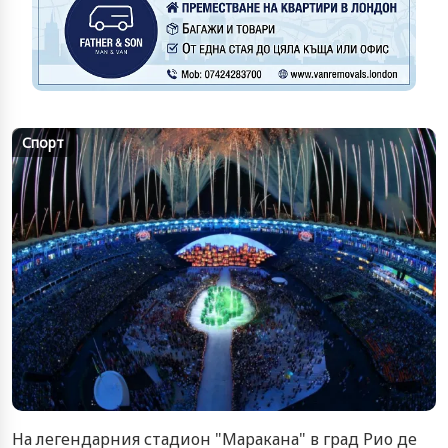
Спорт
На легендарния стадион "Маракана" в град Рио де