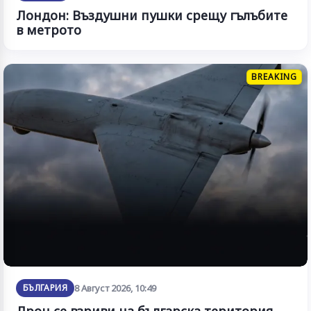
Лондон: Въздушни пушки срещу гълъбите
в метрото
BREAKING
БЪЛГАРИЯ
8 Август 2026, 10:49
Дрон се взриви на българска територия