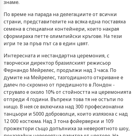
знаме.
По време на парада на делегациите от всички
страни, представителите на всяка една поставяха
семена в специални контейнери, които накрая
сформираха петте олимпийски кръгове. На тези
игри те за пръв път са в един цвят.
Интересната и нестандартна церемония, с
творчески директор бразилският режисьор
Фернандо Мейрелес, продължи над 3 часа. По
думите на Мейрелес, тазгодишното откриване е
далеч по-скромно от предишното в Лондон -
струвало е около 10% от стойността на церемонията
отпреди 4 години. Въпреки това тя не остъпи по
нищо. В нея се включиха над 300 професионални
танцьори и 5000 доброволци, които излязоха с над
12 000 костюма. Над 3 тона фойерверки и 109
прожектори също допълниха за невероятното шоу,
показвайки невероятна палитра от цветове. На