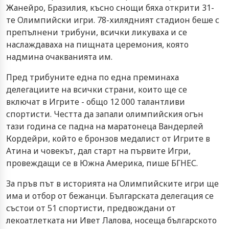
Жанейро, Бразилия, късно снощи бяха открити 31-
те Олимпийски игри. 78-хилядният стадион беше с
препълнени трибуни, всички ликуваха и се
наслаждаваха на пищната церемония, която
надмина очакванията им.
Пред трибуните една по една преминаха
делегациите на всички страни, които ще се
включат в Игрите - общо 12 000 талантливи
спортисти. Честта да запали олимпийския огън
тази година се падна на маратонеца Вандерлей
Кордейри, който е бронзов медалист от Игрите в
Атина и човекът, дал старт на първите Игри,
провеждащи се в Южна Америка, пише БГНЕС.
За пръв път в историята на Олимпийските игри ще
има и отбор от бежанци. Българската делегация се
състои от 51 спортисти, предвождани от
лекоатлетката ни Ивет Лалова, носеща българското