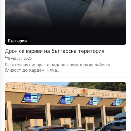
България
Дрон се взриви на българска територия
8 Август 2026
Летателният апарат е паднал в земеделски район в
близост до Кардам. Няма...