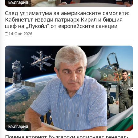
България
След ултиматума за американските самолети:
Кабинетът извади патриарх Кирил и бившия
шеф на „Лукойл“ от европейските санкции
14 Юли 2026
България
Почина вторият български космонавт генерал-