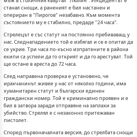
мъж в столичния квартал "Люлин". Инцидентът е
станал снощи, а раненият е бил настанен и
опериран в "Пирогов" незабавно. Към момента
състоянието му е стабилно, предаде "24 часа".
Стрелецът е със статут на постоянно пребиваващ у
нас. Следнападението той е избягал и се е опитал да
се укрие. Три часа по-късно изпратените в района
екипи са успели да го открият и да го арестуват. Той
ще остане в ареста до 72 часа.
След направена проверка е установено, че
иракчанинът живее у нас от няколко години, има
хуманитарен статут и български единен
граждански номер. Той е криминално проявен и е
бил в затвора заради отправяне на заплахи за
убийство. Стрелял е с незаконно притежаван
пистолет.
Според първоначалната версия, до стрелбата снощи