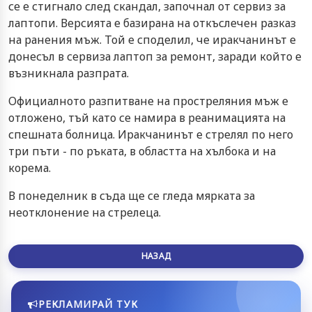
се е стигнало след скандал, започнал от сервиз за
лаптопи. Версията е базирана на откъслечен разказ
на ранения мъж. Той е споделил, че иракчанинът е
донесъл в сервиза лаптоп за ремонт, заради който е
възникнала разпрата.
Официалното разпитване на простреляния мъж е
отложено, тъй като се намира в реанимацията на
спешната болница. Иракчанинът е стрелял по него
три пъти - по ръката, в областта на хълбока и на
корема.
В понеделник в съда ще се гледа мярката за
неотклонение на стрелеца.
НАЗАД
РЕКЛАМИРАЙ ТУК