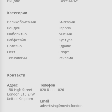
Вицове
Вестникът
Категории
Великобритания
България
Лондон
Европа
Любопитно
Мнения
Лайфстайл
Култура
Полезно
Здраве
Свят
Спорт
Технологии
Реклама
Контакти
Адрес
Телефон
158 High Street
020 8111 1026
London E15 2FW
United Kingdom
Email
advertising@novini.london