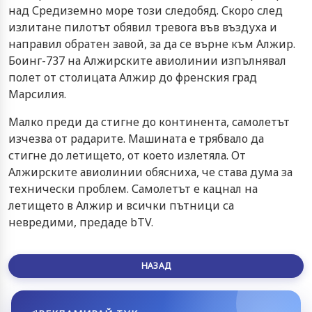
над Средиземно море този следобяд. Скоро след
излитане пилотът обявил тревога във въздуха и
направил обратен завой, за да се върне към Алжир.
Боинг-737 на Алжирските авиолинии изпълнявал
полет от столицата Алжир до френския град
Марсилия.
Малко преди да стигне до континента, самолетът
изчезва от радарите. Машината е трябвало да
стигне до летището, от което излетяла. От
Алжирските авиолинии обясниха, че става дума за
технически проблем. Самолетът е кацнал на
летището в Алжир и всички пътници са
невредими, предаде bTV.
НАЗАД