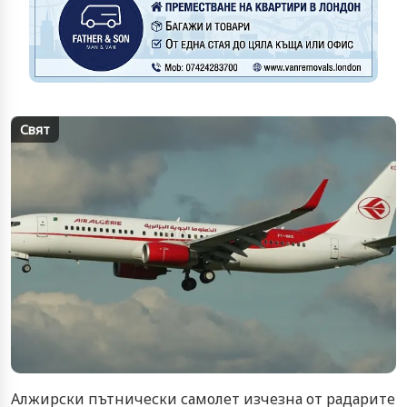
Свят
Алжирски пътнически самолет изчезна от радарите