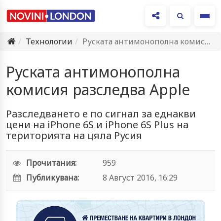
Ме
Технологии
Руската антимонополна комисия разследва Apple
Руската антимонополна
комисия разследва Apple
Разследването е по сигнал за еднакви
цени на iPhone 6S и iPhone 6S Plus на
територията на цяла Русия
Прочитания:
959
Публикувана:
8 Август 2016, 16:29