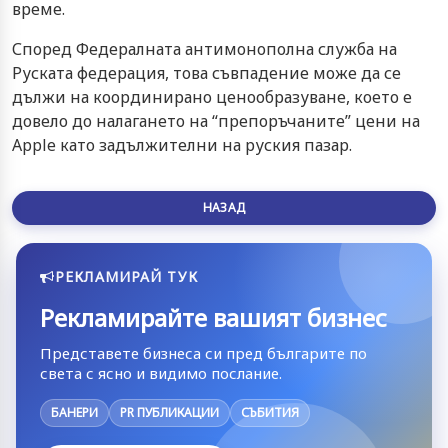
време.
Според Федералната антимонополна служба на
Руската федерация, това съвпадение може да се
дължи на координирано ценообразуване, което е
довело до налагането на “препоръчаните” цени на
Apple като задължителни на руския пазар.
НАЗАД
РЕКЛАМИРАЙ ТУК
Рекламирайте вашият бизнес
Представете бизнеса си пред българите по
света с ясно и видимо послание.
БАНЕРИ
PR ПУБЛИКАЦИИ
СЪБИТИЯ