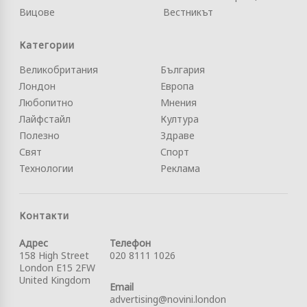
Вицове
Вестникът
Категории
Великобритания
България
Лондон
Европа
Любопитно
Мнения
Лайфстайл
Култура
Полезно
Здраве
Свят
Спорт
Технологии
Реклама
Контакти
Адрес
Телефон
158 High Street
020 8111 1026
London E15 2FW
United Kingdom
Email
advertising@novini.london