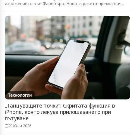
изложението във Фарнбъро. Новата ракета-прехващач...
Технологии
„Танцуващите точки“: Скритата функция в
iPhone, която лекува прилошаването при
пътуване
29 Юли 2026