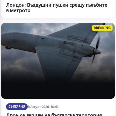
Лондон: Въздушни пушки срещу гълъбите
в метрото
BREAKING
БЪЛГАРИЯ
8 Август 2026, 10:49
Дрон се взриви на българска територия