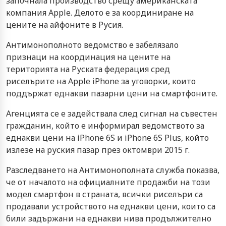
започнала производство срещу американската
компания Apple. Делото е за координиране на
цените на айфоните в Русия.
Антимонополното ведомство е забелязало
признаци на координация на цените на
територията на Руската федерация сред
риселърите на Apple iPhone за уговорки, които
поддържат еднакви пазарни цени на смартфоните.
Агенцията се е задействала след сигнал на съвестен
гражданин, който е информирал ведомството за
еднакви цени на iPhone 6S и iPhone 6S Plus, който
излезе на руския пазар през октомври 2015 г.
Разследването на Антимонополната служба показва,
че от началото на официалните продажби на този
модел смартфон в страната, всички риселъри са
продавали устройството на еднакви цени, които са
били задържани на еднакви нива продължително