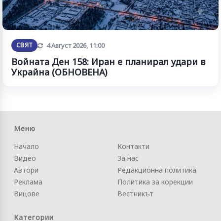
Обновена
СВЯТ
4 Август 2026, 11:00
Войната Ден 158: Иран е планирал удари в
Украйна (ОБНОВЕНА)
Меню
Начало
Контакти
Видео
За нас
Автори
Редакционна политика
Реклама
Политика за корекции
Вицове
Вестникът
Категории