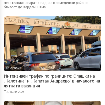
Летателният апарат е паднал в земеделски район в
близост до Кардам. Няма...
България
Интензивен трафик по границите: Опашки на
„Калотина“ и „Капитан Андреево“ в началото на
лятната ваканция
27 Юли 2026