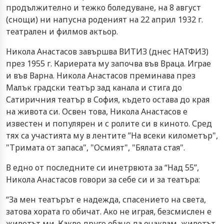
продължително и тежко боледуване, на 8 август
(снощи) ни напусна роденият на 22 април 1932 г.
театрален и филмов актьор.
Никола Анастасов завършва ВИТИЗ (днес НАТФИЗ)
през 1955 г. Кариерата му започва във Враца. Играе
и във Варна. Никола Анастасов преминава през
Малък градски театър зад канала и стига до
Сатиричния театър в София, където остава до края
на живота си. Освен това, Никола Анастасов е
известен и популярен и с ролите си в киното. Сред
тях са участията му в лентите ”На всеки километър",
"Тримата от запаса", "Осмият", "Бялата стая".
В едно от последните си инетрвюта за “Над 55”,
Никола Анастасов говори за себе си и за театъра:
“За мен театърът е надежда, спасението на света,
затова хората го обичат. Ако не играя, безсмислен е
животът ми. Какво друго обаче да очаквам, животът