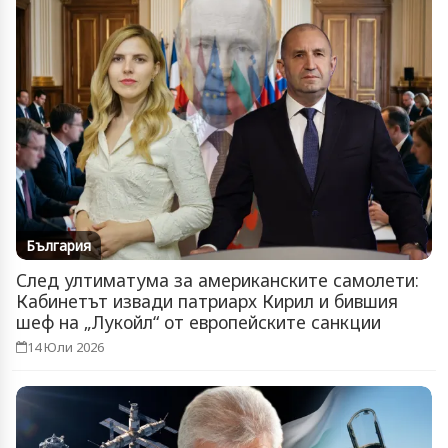
България
След ултиматума за американските самолети:
Кабинетът извади патриарх Кирил и бившия
шеф на „Лукойл“ от европейските санкции
14 Юли 2026