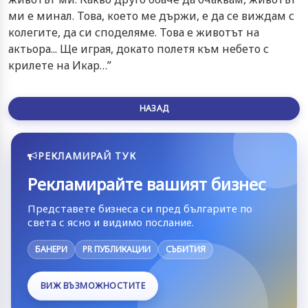
ми е минал. Това, което ме държи, е да се виждам с
колегите, да си споделяме. Това е животът на
актьора... Ще играя, докато полетя към небето с
крилете на Икар…”
НАЗАД
РЕКЛАМИРАЙ ТУК
Рекламирайте вашият бизнес
Представете бизнеса си пред българите по
света с ясно и видимо послание.
БАНЕРИ
PR ПУБЛИКАЦИИ
СЪБИТИЯ
ВИЖ ВЪЗМОЖНОСТИТЕ