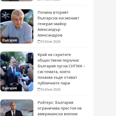
Почина вторият
български космонавт
генерал-майор
Александър
Александров
България
10 Юли 2026
Край на скритите
обществени поръчки:
България пусна СИГМА –
системата, която
показва къде отиват
публичните пари
България
16 Юни 2026
Ройтерс: България
ограничава престоя на
американски военни