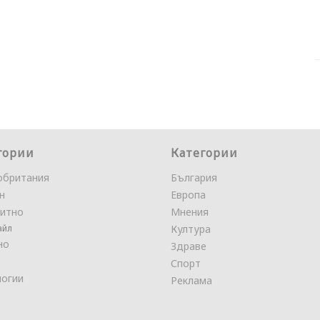
гории
Категории
обритания
България
н
Европа
итно
Мнения
айл
Култура
но
Здраве
Спорт
логии
Реклама