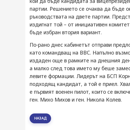
кой да бъде кандидата за вицепрезиден
партии. Решението се очаква да бъде 
ръководствата на двете партии. Предс
издигнат той – от инициативен комитет
бъде избран втория вариант.
По-рано днес кабинетът отправи предл
като командващ на ВВС. Напълно възмо
издаден още в рамките на днешния ден.
а малко след това името му беше заме
левите формации. Лидерът на БСП Корне
подходящ кандидат, а той е приел. Хвал
е първият военен пилот, които се включ
ген. Михо Михов и ген. Никола Колев.
НАЗАД