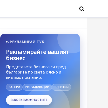
РЕКЛАМИРАЙ ТУК
Рекламирайте вашият
бизнес
Представете бизнеса си пред
българите по света с ясно и
видимо послание.
БАНЕРИ
PR ПУБЛИКАЦИИ
СЪБИТИЯ
ВИЖ ВЪЗМОЖНОСТИТЕ