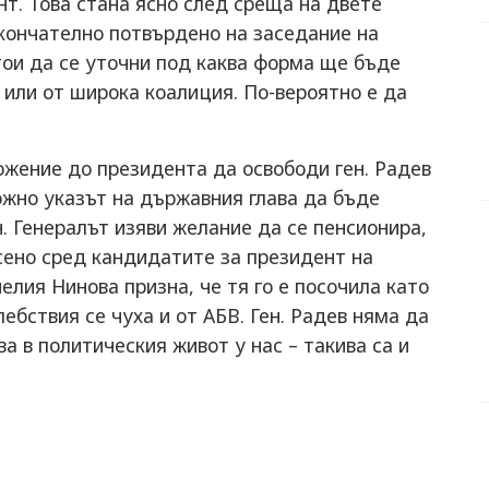
т. Това стана ясно след среща на двете
окончателно потвърдено на заседание на
тои да се уточни под каква форма ще бъде
 или от широка коалиция. По-вероятно е да
ожение до президента да освободи ген. Радев
жно указът на държавния глава да бъде
 Генералът изяви желание да се пенсионира,
сено сред кандидатите за президент на
лия Нинова призна, че тя го е посочила като
ебствия се чуха и от АБВ. Ген. Радев няма да
ва в политическия живот у нас – такива са и