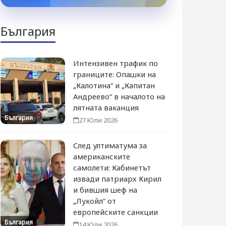
България
Интензивен трафик по
границите: Опашки на
„Калотина“ и „Капитан
Андреево“ в началото на
лятната ваканция
България
27 Юли 2026
След ултиматума за
американските
самолети: Кабинетът
извади патриарх Кирил
и бившия шеф на
„Лукойл“ от
европейските санкции
България
14 Юли 2026