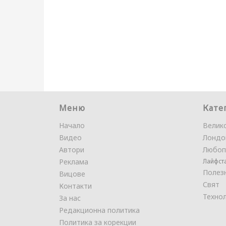
Меню
Кате
Начало
Велик
Видео
Лондо
Автори
Любоп
Реклама
Лайфст
Полез
Вицове
Свят
Контакти
Техно
За нас
Редакционна политика
Политика за корекции