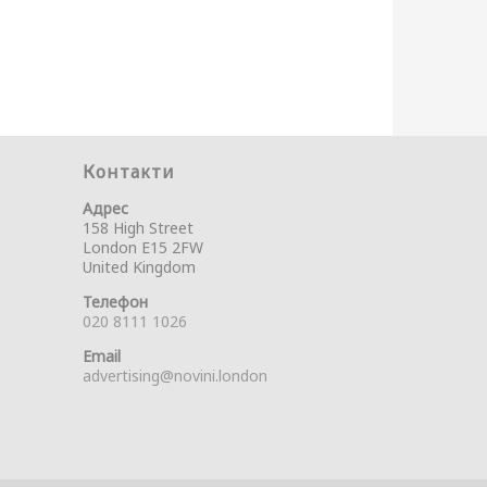
Контакти
Адрес
158 High Street
London E15 2FW
United Kingdom
Телефон
020 8111 1026
Email
advertising@novini.london