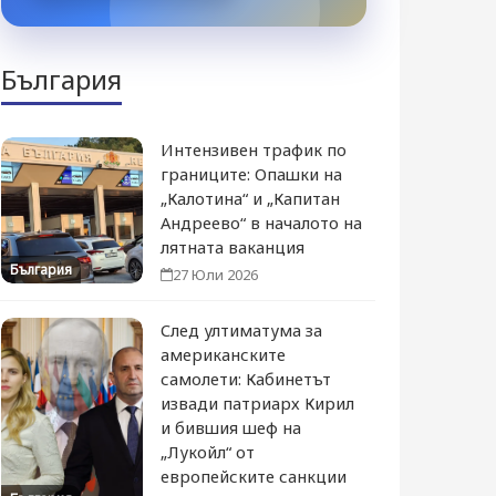
България
Интензивен трафик по
границите: Опашки на
„Калотина“ и „Капитан
Андреево“ в началото на
лятната ваканция
България
27 Юли 2026
След ултиматума за
американските
самолети: Кабинетът
извади патриарх Кирил
и бившия шеф на
„Лукойл“ от
европейските санкции