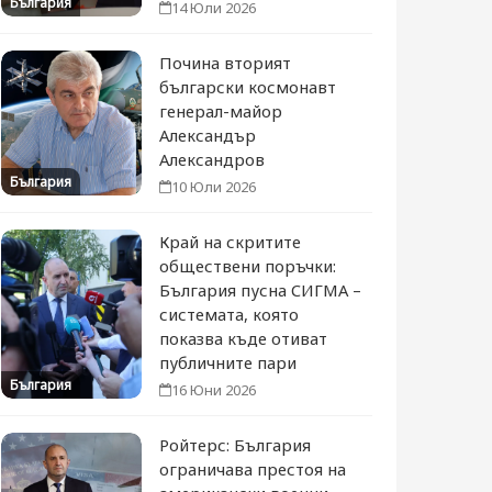
България
14 Юли 2026
Почина вторият
български космонавт
генерал-майор
Александър
Александров
България
10 Юли 2026
Край на скритите
обществени поръчки:
България пусна СИГМА –
системата, която
показва къде отиват
публичните пари
България
16 Юни 2026
Ройтерс: България
ограничава престоя на