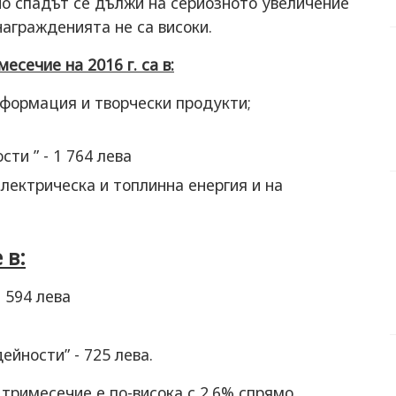
тно спадът се дължи на сериозното увеличение
награжденията не са високи.
есечие на 2016 г. са в:
нформация и творчески продукти;
ти ” - 1 764 лева
лектрическа и топлинна енергия и на
 в:
 594 лева
йности” - 725 лева.
 тримесечие е по-висока с 2.6% спрямо