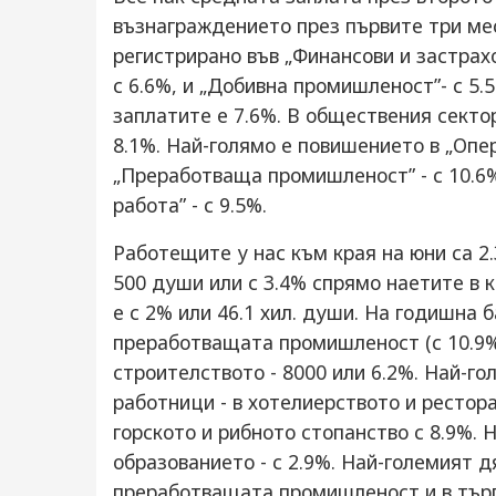
възнаграждението през първите три мес
регистрирано във „Финансови и застрахо
с 6.6%, и „Добивна промишленост”- с 5.
заплатите е 7.6%. В обществения сектор 
8.1%. Най-голямо е повишението в „Опе
„Преработваща промишленост” - с 10.6
работа” - с 9.5%.
Работещите у нас към края на юни са 2.
500 души или с 3.4% спрямо наетите в к
е с 2% или 46.1 хил. души. На годишна 
преработващата промишленост (с 10.9%)
строителството - 8000 или 6.2%. Най-г
работници - в хотелиерството и рестора
горското и рибното стопанство с 8.9%. 
образованието - с 2.9%. Най-големият 
преработващата промишленост и в търг