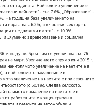
еца от годината. Най-голямо увеличение е
вателни дейности” - със 7.6%, „Образование” -
5%. На годишна база увеличението на
тя нараства с 6.3%, а в частния сектор - с
рации с недвижими имоти” - с 10.9%,
%, и „Хуманно здравеопазване и социална
36 млн. души. Броят им се увеличава със 76
рая на март. Увеличението спрямо юни 2015 г.
база най-голямото увеличение на наетите е в
, а най-голямото намаление е в
олямото увеличение на наетите е при сезонните
нтьорството (с 50.1%). Следва селското,
Най-голямото намаление на наетите е в
дял от работещите е концентриран в
овията и ремонта на автомобили и