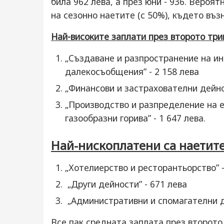
била 962 лева, а през юни - 936. Вероя
на сезонно наетите (с 50%), където въз
Най-високите заплати през второто трим
„Създаване и разпространение на и
далекосъобщения” - 2 158 лева
„Финансови и застрахователни дейнос
„Производство и разпределение на е
газообразни горива” - 1 647 лева.
Най-нископлатени са наетите
„Хотелиерство и ресторантьорство” -
„Други дейности” - 671 лева
„Административни и спомагателни де
Все пак средната заплата през второто