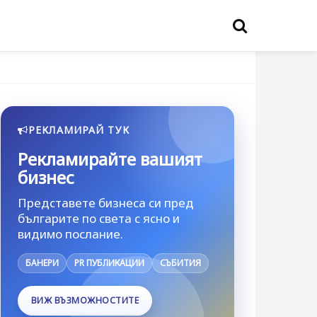
РЕКЛАМИРАЙ ТУК
Рекламирайте вашият
бизнес
Представете бизнеса си пред
българите по света с ясно и
видимо послание.
БАНЕРИ
PR ПУБЛИКАЦИИ
СЪБИТИЯ
ВИЖ ВЪЗМОЖНОСТИТЕ