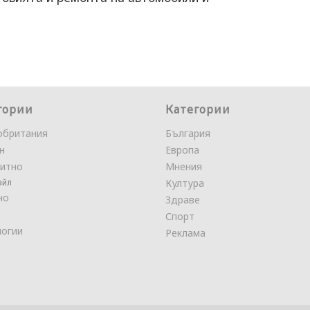
гории
Категории
обритания
България
н
Европа
итно
Мнения
айл
Култура
но
Здраве
Спорт
логии
Реклама