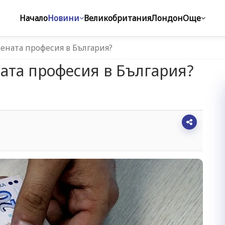
Начало
Новини
Великобритания
Лондон
Още
тената професия в България?
ната професия в България?