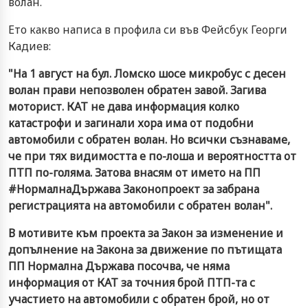
волан.
Ето какво написа в профила си във Фейсбук Георги
Кадиев:
"На 1 август на бул. Ломско шосе микробус с десен
волан прави непозволен обратен завой. Загива
моторист. КАТ не дава информация колко
катастрофи и загинали хора има от подобни
автомобили с обратен волан. Но всички съзнаваме,
че при тях видимостта е по-лоша и вероятността от
ПТП по-голяма. Затова внасям от името на ПП
‪#‎НормалнаДържава Законопроект за забрана
регистрацията на автомобили с обратен волан".
В мотивите към проекта за Закон за изменение и
допълнение на Закона за движение по пътищата
ПП Нормална Държава посочва, че няма
информация от КАТ за точния брой ПТП-та с
участието на автомобили с обратен брой, но от