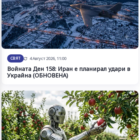
Обновена
СВЯТ
4 Август 2026, 11:00
Войната Ден 158: Иран е планирал удари в
Украйна (ОБНОВЕНА)