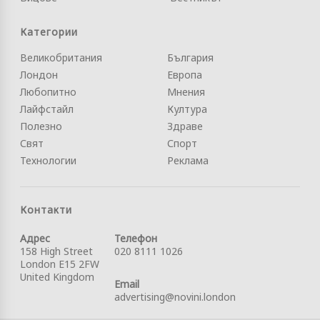
Категории
Великобритания
България
Лондон
Европа
Любопитно
Мнения
Лайфстайл
Култура
Полезно
Здраве
Свят
Спорт
Технологии
Реклама
Контакти
Адрес
Телефон
158 High Street
020 8111 1026
London E15 2FW
United Kingdom
Email
advertising@novini.london