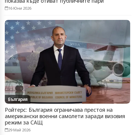
показва къде отиват публичните пари
16 Юни 2026
България
Ройтерс: България ограничава престоя на
американски военни самолети заради визовия
режим за САЩ
29 Май 2026