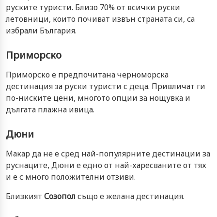
руските туристи. Близо 70% от всички руски
летовници, които почиват извън страната си, са
избрали България.
Приморско
Приморско е предпочитана черноморска
дестинация за руски туристи с деца. Привличат ги
по-ниските цени, многото опции за нощувка и
дългата плажна ивица.
Дюни
Макар да не е сред най-популярните дестинации за
руснаците, Дюни е едно от най-харесваните от тях
и е с много положителни отзиви.
Близкият
Созопол
също е желана дестинация.