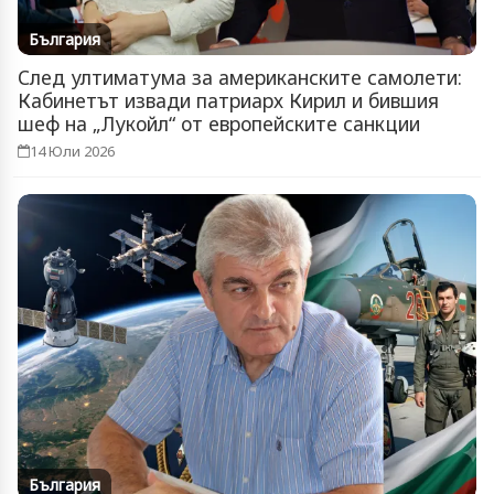
България
След ултиматума за американските самолети:
Кабинетът извади патриарх Кирил и бившия
шеф на „Лукойл“ от европейските санкции
14 Юли 2026
България