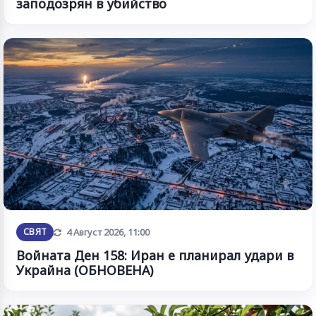
заподозрян в убийство
Обновена
СВЯТ
4 Август 2026, 11:00
Войната Ден 158: Иран е планирал удари в
Украйна (ОБНОВЕНА)