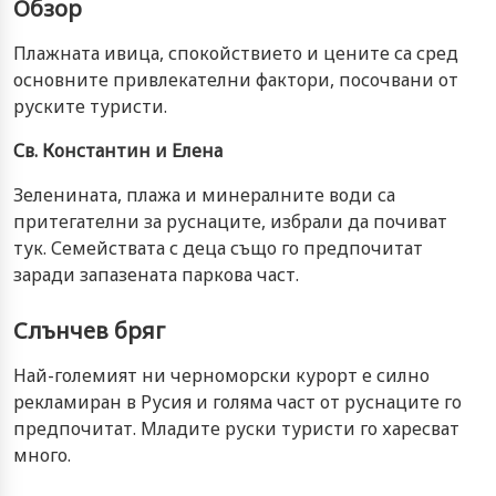
Обзор
Плажната ивица, спокойствието и цените са сред
основните привлекателни фактори, посочвани от
руските туристи.
Св. Константин и Елена
Зеленината, плажа и минералните води са
притегателни за руснаците, избрали да почиват
тук. Семействата с деца също го предпочитат
заради запазената паркова част.
Слънчев бряг
Най-големият ни черноморски курорт е силно
рекламиран в Русия и голяма част от руснаците го
предпочитат. Младите руски туристи го харесват
много.