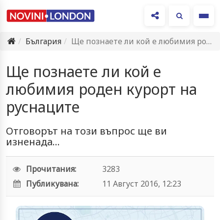
Ме
България
Ще познаете ли кой е любимия роден курорт на руснаците
Ще познаете ли кой е
любимия роден курорт на
руснаците
Отговорът на този въпрос ще ви
изненада...
Прочитания:
3283
Публикувана:
11 Август 2016, 12:23