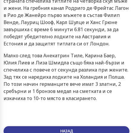
страната спечелиха титлите на четворка скул мъже
и жени. На гребния канал Родриго де Фрейтас Лагон
в Рио де Жанейро първо мъжете в състав Филип
Венде, Лауриц Шооф, Карл Шулце и Ханс Грюне
завършиха с време 6 минути 6.81 секунди, за да
победят убедително лодките на Австралия и
Естония и да защитят титлата си от Лондон.
Малко след това Анекатрин Тиле, Карина Баер,
Юлия Лиев и Лиза Шмидла също бяха най-бързи и
спечелиха с повече от секунда разлика при жените.
Зад тях се наредиха лодките на Холандия и Полша.
По този начин германците вече имат 3 златни, 2
сребърни и 1 бронзов медал на сметката и се
изкачиха то 10-то място в класирането.
НАЗАД