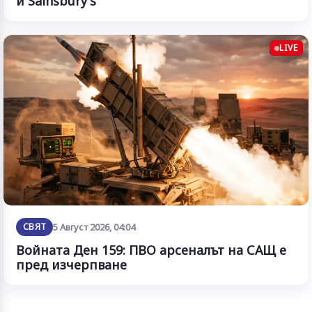
и Sainsbury's
LIVE
СВЯТ
5 Август 2026, 04:04
Войната Ден 159: ПВО арсеналът на САЩ е
пред изчерпване