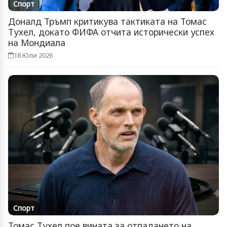
Спорт
Доналд Тръмп критикува тактиката на Томас
Тухел, докато ФИФА отчита исторически успех
на Мондиала
18 Юли 2026
Спорт
Томас Тухел пое вината за отпадането на