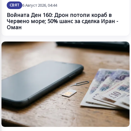
СВЯТ
6 Август 2026, 04:44
Войната Ден 160: Дрон потопи кораб в
Червено море; 50% шанс за сделка Иран -
Оман