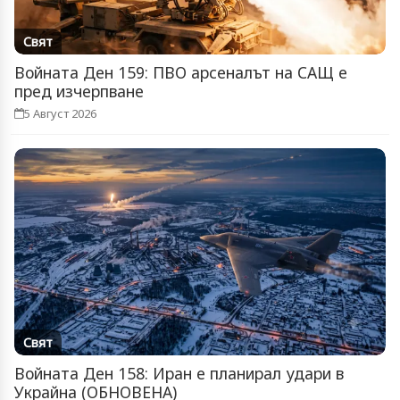
Свят
Войната Ден 159: ПВО арсеналът на САЩ е
пред изчерпване
5 Август 2026
Свят
Войната Ден 158: Иран е планирал удари в
Украйна (ОБНОВЕНА)