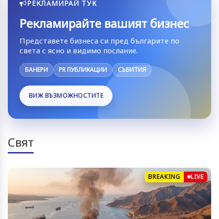
РЕКЛАМИРАЙ ТУК
Рекламирайте вашият бизнес
Представете бизнеса си пред българите по
света с ясно и видимо послание.
БАНЕРИ
PR ПУБЛИКАЦИИ
СЪБИТИЯ
ВИЖ ВЪЗМОЖНОСТИТЕ
Свят
BREAKING
LIVE