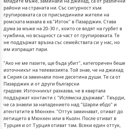
младите мъже, заминали на джихад, са от различни
райони на страната ни. Със сигурност към
групировката са се присъединили жители на
ромската махала в кв."Изток" в Пазарджик. Става
дума за мъже на 20-30 г., които се водят на гурбет в
чужбина, но всъщност са част от групировката. Те
не поддържат връзка със семействата си у нас, но
им изпращат пари.
"Ако не ме пазите, ще бъда убит", категоричен беше
източникът на телевизията. Той знае, че на джихад
в Сирия са заминали поне десетина души. Те са от
Пазарджик и от други български
градове. Източникът разказва, че в квартала
поддържат контакти с "Ислямска държава". Твърди,
че са знаели за нападението над "Шарли ебдо" и
атентатите в Мюнхен. "Оттук заминават, отиват до
летището в Мюнхен или в Кьолн. После отиват в
Турция и от Турция отиват там. Всеки един оттук,