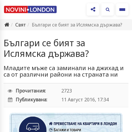
Ме
Свят
Българи се бият за Ислямска държава?
Българи се бият за
Ислямска държава?
Младите мъже са заминали на джихад и
са от различни райони на страната ни
Прочитания:
2723
Публикувана:
11 Август 2016, 17:34