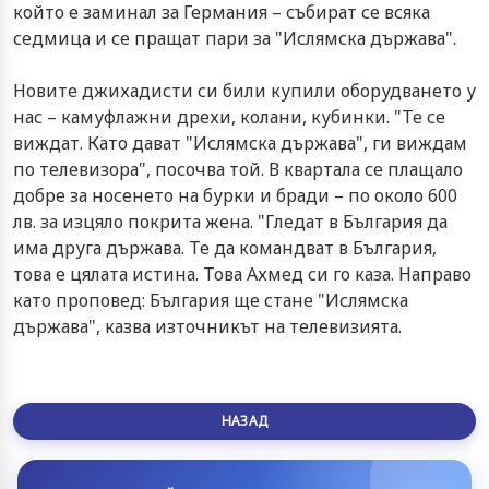
който е заминал за Германия – събират се всяка
седмица и се пращат пари за "Ислямска държава".
Новите джихадисти си били купили оборудването у
нас – камуфлажни дрехи, колани, кубинки. "Те се
виждат. Като дават "Ислямска държава", ги виждам
по телевизора", посочва той. В квартала се плащало
добре за носенето на бурки и бради – по около 600
лв. за изцяло покрита жена. "Гледат в България да
има друга държава. Те да командват в България,
това е цялата истина. Това Ахмед си го каза. Направо
като проповед: България ще стане "Ислямска
държава", казва източникът на телевизията.
НАЗАД