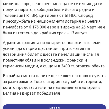
милиона евро, вече шест месеца не се е явил да си
получи парите, съобщава белгийското радио и
телевизия ( RTBF), цитирана от БГНЕС. Според
пресслужбата на националната лотария на Белгия
печалбата от 6 176 000 евро в тиража на 26 март не е
била изтеглена до крайния срок – 13 август.
Администрацията на лотарията положила големи
усилия да открие щастливия притежател на
лотарийния билет с шестте печеливши числа. Тя
поместила обяви и в холандски, френски и
германски медии, а също и в 3400 търговски обекта.
В крайна сметка парите ще се влеят отново в сумата
за разиграване. Това е вторият случай в историята,
когато представители на националната лотария в
Белгия издирват победителя.
НАЗАД