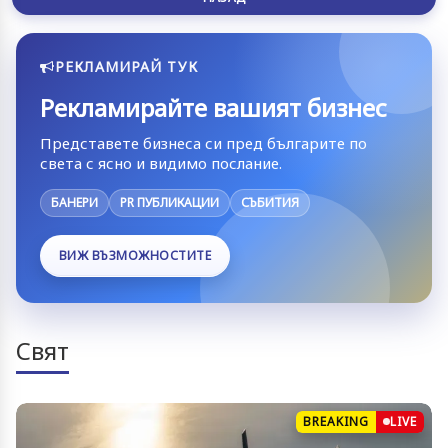
РЕКЛАМИРАЙ ТУК
Рекламирайте вашият бизнес
Представете бизнеса си пред българите по
света с ясно и видимо послание.
БАНЕРИ
PR ПУБЛИКАЦИИ
СЪБИТИЯ
ВИЖ ВЪЗМОЖНОСТИТЕ
Свят
BREAKING
LIVE