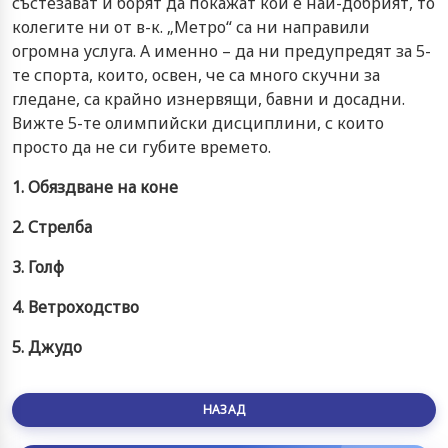
състезават и борят да покажат кой е най-добрият, то
колегите ни от в-к. „Метро“ са ни направили
огромна услуга. А именно – да ни предупредят за 5-
те спорта, които, освен, че са много скучни за
гледане, са крайно изнервящи, бавни и досадни.
Вижте 5-те олимпийски дисциплини, с които
просто да не си губите времето.
1. Обяздване на коне
2. Стрелба
3. Голф
4. Ветроходство
5. Джудо
НАЗАД