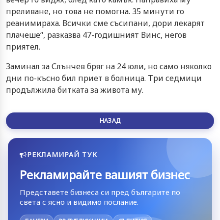
преливане, но това не помогна. 35 минути го
реанимираха. Всички сме съсипани, дори лекарят
плачеше“, разказва 47-годишният Винс, негов
приятел.
Заминал за Слънчев бряг на 24 юли, но само няколко
дни по-късно бил приет в болница. Три седмици
продължила битката за живота му.
НАЗАД
РЕКЛАМИРАЙ ТУК
Рекламирайте вашият бизнес
Представете бизнеса си пред българите по
света с ясно и видимо послание.