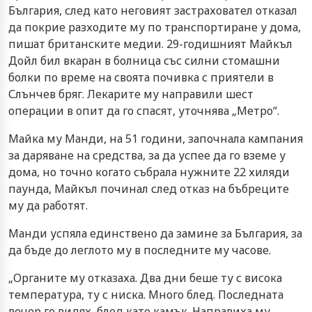
България, след като неговият застраховател отказал
да покрие разходите му по транспортиране у дома,
пишат британските медии. 29-годишният Майкъл
Дойл бил вкаран в болница със силни стомашни
болки по време на своята почивка с приятели в
Слънчев бряг. Лекарите му направили шест
операции в опит да го спасят, уточнява „Метро“.
Майка му Манди, на 51 години, започнала кампания
за даряване на средства, за да успее да го вземе у
дома, но точно когато събрала нужните 22 хиляди
паунда, Майкъл починал след отказ на бъбреците
му да работят.
Манди успяла единствено да замине за България, за
да бъде до леглото му в последните му часове.
„Органите му отказаха. Два дни беше ту с висока
температура, ту с ниска. Много блед. Последната
вечер го видях, блед като камък. Направиха му