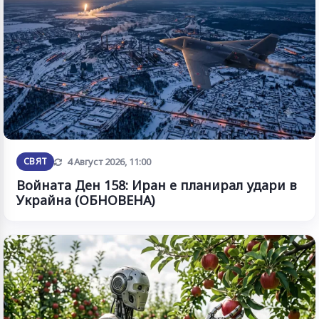
Обновена
СВЯТ
4 Август 2026, 11:00
Войната Ден 158: Иран е планирал удари в
Украйна (ОБНОВЕНА)