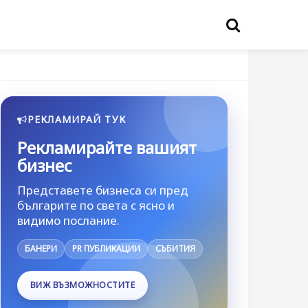
РЕКЛАМИРАЙ ТУК
Рекламирайте вашият
бизнес
Представете бизнеса си пред
българите по света с ясно и
видимо послание.
БАНЕРИ
PR ПУБЛИКАЦИИ
СЪБИТИЯ
ВИЖ ВЪЗМОЖНОСТИТЕ