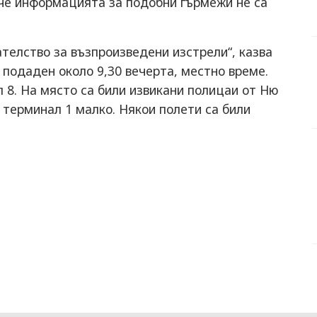
 че информацията за подобни гърмежи не са
телство за възпроизведени изстрели“, казва
 подаден около 9,30 вечерта, местно време.
 8. На място са били извикани полицаи от Ню
 терминал 1 малко. Някои полети са били