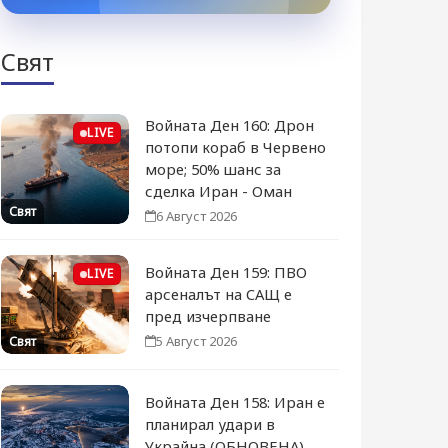
Свят
Войната Ден 160: Дрон
LIVE
потопи кораб в Червено
море; 50% шанс за
сделка Иран - Оман
Свят
6 Август 2026
Войната Ден 159: ПВО
LIVE
арсеналът на САЩ е
пред изчерпване
5 Август 2026
Свят
Войната Ден 158: Иран е
планирал удари в
Украйна (ОБНОВЕНА)