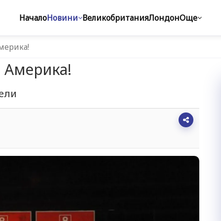
Начало
Новини
Великобритания
Лондон
Още
мерика!
в Америка!
рели