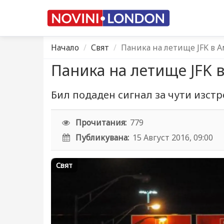
Начало
Свят
Паника на летище JFK в А
Паника на летище JFK 
Бил подаден сигнал за чути изст
Прочитания:
779
Публикувана:
15 Август 2016, 09:00
Свят