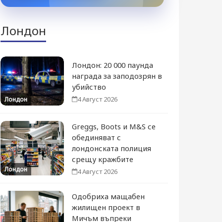
Лондон
Лондон: 20 000 паунда
награда за заподозрян в
убийство
4 Август 2026
Лондон
Greggs, Boots и M&S се
обединяват с
лондонската полиция
срещу кражбите
Лондон
4 Август 2026
Одобриха мащабен
жилищен проект в
Мичъм въпреки