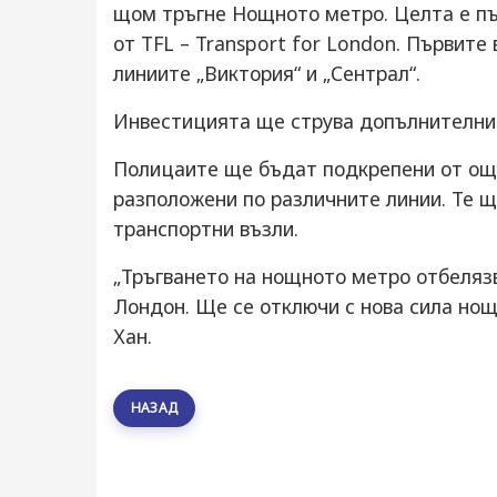
щом тръгне Нощното метро. Целта е пъ
от TFL – Transport for London. Първите
линиите „Виктория“ и „Сентрал“.
Инвестицията ще струва допълнителнит
Полицаите ще бъдат подкрепени от още
разположени по различните линии. Те щ
транспортни възли.
„Тръгването на нощното метро отбелязв
Лондон. Ще се отключи с нова сила нощ
Хан.
НАЗАД