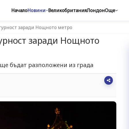
Начало
Новини
Великобритания
Лондон
Още
игурност заради Нощното метро
гурност заради Нощното
ще бъдат разположени из града