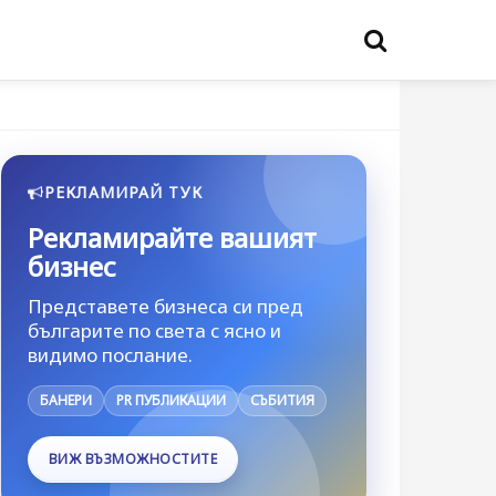
РЕКЛАМИРАЙ ТУК
Рекламирайте вашият
бизнес
Представете бизнеса си пред
българите по света с ясно и
видимо послание.
БАНЕРИ
PR ПУБЛИКАЦИИ
СЪБИТИЯ
ВИЖ ВЪЗМОЖНОСТИТЕ