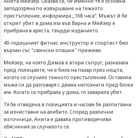
Анита Мейзер. Оказва се, че именно тя е основна
заподозряна по извършване на тежкото
престъпление, информира „168 часа“. Мъжът й бе
открит убит в дома им във Варна и Мейзер е
прибрана в ареста, твърди изданието.
40-годишният фитнес инструктор и спортист бил
вързан със "свински опашки" приживе.
Мейзер, на която Димов е втори съпруг, разказала
пред полицаите, че е била на пазар през нощта,
когато се случило тежкото престъпление. Оставила
мъжа си да разговаря с двама непознати пред блока
им. Когато се прибрала у дома, го заварила убит.
Тя бе отведена в полицията и часове бе разпитвана
за изчистване на алибито. Според различни
източници, Анита е давала противоречиви
обяснения за случилото се.