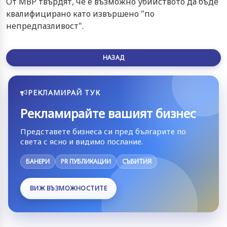
От МВР твърдят, че е възможно убийството да бъде
квалифицирано като извършено "по
непредпазливост".
НАЗАД
РЕКЛАМИРАЙ ТУК
Рекламирайте вашият бизнес
Представете бизнеса си пред българите по
света с ясно и видимо послание.
БАНЕРИ
PR ПУБЛИКАЦИИ
СЪБИТИЯ
ВИЖ ВЪЗМОЖНОСТИТЕ