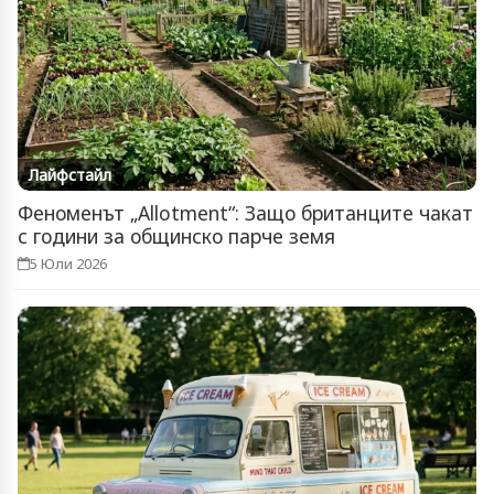
Лайфстайл
Феноменът „Allotment“: Защо британците чакат
с години за общинско парче земя
5 Юли 2026