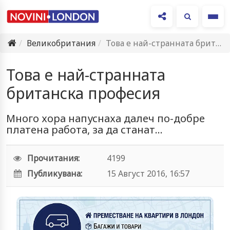
Ме
Великобритания
Това е най-странната британска професия
Това е най-странната
британска професия
Много хора напуснаха далеч по-добре
платена работа, за да станат...
Прочитания:
4199
Публикувана:
15 Август 2016, 16:57