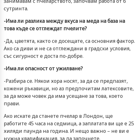
занимавам с пчеларството, започвам работа от 6
сутринта.
-Има ли разлика между вкуса на меда на база на
това къде се отглеждат пчелите?
-Да, цветята, както се досещате, са основния фактор.
Ако са диви и не са отглеждани в градски условия,
със сигурност е доста по-добре.
-Има ли опасност от ужилване?
-Разбира се. Някои хора носят, за да се предпазят,
кожени ръкавици, но аз предпочитам латексовите,
за да може човек да има усещане за това, което
прави.
Ако искате да станете пчелар в Лондон, ще
работите 45 часа на седмица, а заплатата ви ще е 25
хиляди паунда на година. И нещо важно – не ви е
нужна квалификация, за да започнете.