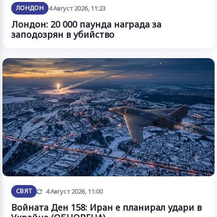
ЛОНДОН
4 Август 2026, 11:23
Лондон: 20 000 паунда награда за
заподозрян в убийство
Обновена
СВЯТ
4 Август 2026, 11:00
Войната Ден 158: Иран е планирал удари в