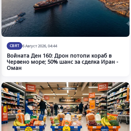
СВЯТ
6 Август 2026, 04:44
Войната Ден 160: Дрон потопи кораб в
Червено море; 50% шанс за сделка Иран -
Оман