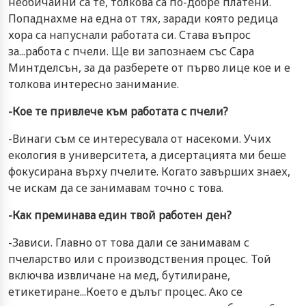
необичайни са те, толкова са по-добре платени.
Попаднахме на една от тях, заради която редица
хора са напуснали работата си. Става въпрос
за...работа с пчели. Ще ви запознаем със Сара
Минтделсън, за да разберете от първо лице кое и е
толкова интересно занимание.
-Кое те привлече към работата с пчели?
-Винаги съм се интересувала от насекоми. Учих
екология в университета, а дисертацията ми беше
фокусирана върху пчелите. Когато завърших знаех,
че искам да се занимавам точно с това.
-Как преминава един твой работен ден?
-Зависи. Главно от това дали се занимавам с
пчеларство или с производствения процес. Той
включва извличане на мед, бутилиране,
етикетиране...Което е дълъг процес. Ако се