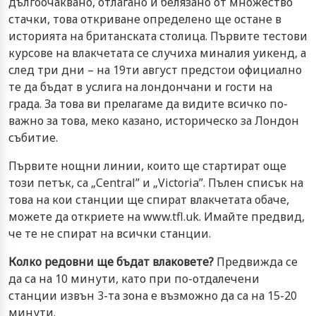
дългоочаквано, отлагано и белязано от множество
стачки, това откриване определено ще остане в
историята на британската столица. Първите тестови
курсове на влакчетата се случиха миналия уикенд, а
след три дни – на 19ти август предстои официално
те да бъдат в услига на лондончани и гости на
града. За това ви прелагаме да видите всичко по-
важно за това, меко казано, историческо за Лондон
събитие.
Първите нощни линии, които ще стартират още
този петък, са „Central” и „Victoria”. Пълен списък на
това на кои станции ще спират влакчетата обаче,
можете да откриете на
www.tfl.uk
. Имайте предвид,
че те не спират на всички станции.
Колко редовни ще бъдат влаковете?
Предвижда се
да са на 10 минути, като при по-отдалечени
станции извън 3-та зона е възможно да са на 15-20
минути.