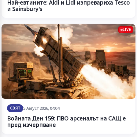
Най-евтините: Aldi и Lidl изпревариха Tesco
и Sainsbury's
LIVE
СВЯТ
5 Август 2026, 04:04
Войната Ден 159: ПВО арсеналът на САЩ е
пред изчерпване