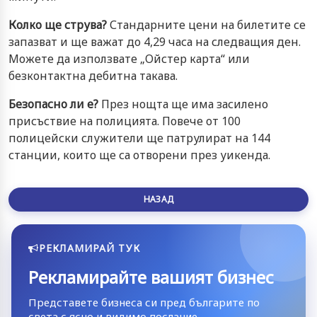
Колко ще струва?
Стандарните цени на билетите се
запазват и ще важат до 4,29 часа на следващия ден.
Можете да използвате „Ойстер карта“ или
безконтактна дебитна такава.
Безопасно ли е?
През нощта ще има засилено
присъствие на полицията. Повече от 100
полицейски служители ще патрулират на 144
станции, които ще са отворени през уикенда.
НАЗАД
РЕКЛАМИРАЙ ТУК
Рекламирайте вашият бизнес
Представете бизнеса си пред българите по
света с ясно и видимо послание.