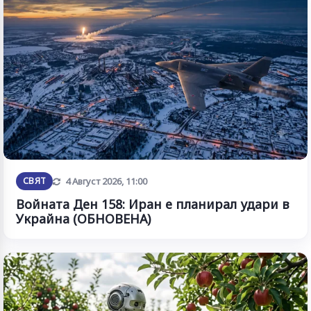
Обновена
СВЯТ
4 Август 2026, 11:00
Войната Ден 158: Иран е планирал удари в
Украйна (ОБНОВЕНА)