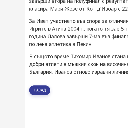
завърши втора на полуфинал с резултат
класира Мари-Жозе от Кот д'Ивоар 
За Ивет участието във спора за отличи
Игрите в Атина 2004 г., когато тя зае 5
година Лалова завърши 7-ма във финал
по лека атлетика в Пекин.
В същото време Тихомир Иванов стана п
добри атлети в мъжкия скок на височин
България. Иванов отново изравни личният
НАЗАД