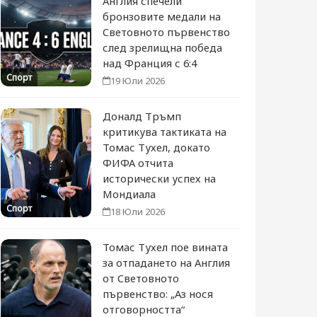
Англия спечели
бронзовите медали на
Световното първенство
след зрелищна победа
над Франция с 6:4
Спорт
19 Юли 2026
Доналд Тръмп
критикува тактиката на
Томас Тухел, докато
ФИФА отчита
исторически успех на
Мондиала
Спорт
18 Юли 2026
Томас Тухел пое вината
за отпадането на Англия
от Световното
първенство: „Аз нося
отговорността“