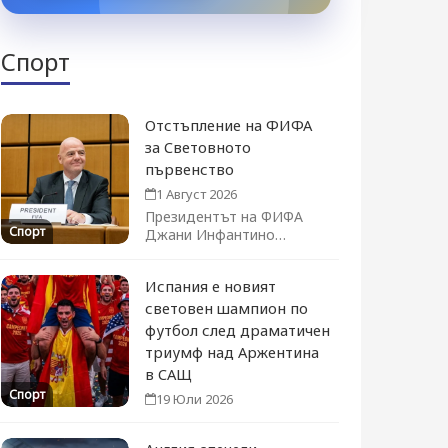
Спорт
Отстъпление на ФИФА
за Световното
първенство
1 Август 2026
Президентът на ФИФА
Спорт
Джани Инфантино
официално оттегли плана
за продажба на дял...
Испания е новият
световен шампион по
футбол след драматичен
триумф над Аржентина
в САЩ
Спорт
19 Юли 2026