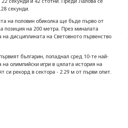
 22 секунди и 42 стотни. Преди Лалова се
с 22.28 секунди.
ята на половин обиколка ще бъде първо от
-та позиция на 200 метра. През миналата
а на дисциплината на Световното първенство
ървият българин, попаднал сред 10-те най-
а на олимпийски игри в цялата история на
 си рекорд в сектора - 2.29 м от първи опит.