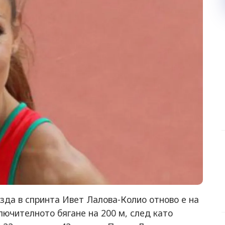
зда в спринта Ивет Лалова-Колио отново е на
лючителното бягане на 200 м, след като