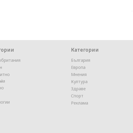
гории
Категории
обритания
България
н
Европа
итно
Мнения
айл
Култура
но
Здраве
Спорт
логии
Реклама