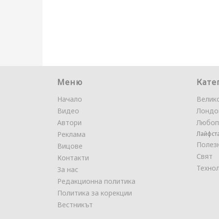
Меню
Кате
Начало
Велик
Видео
Лондо
Автори
Любоп
Реклама
Лайфст
Полез
Вицове
Свят
Контакти
Техно
За нас
Редакционна политика
Политика за корекции
Вестникът