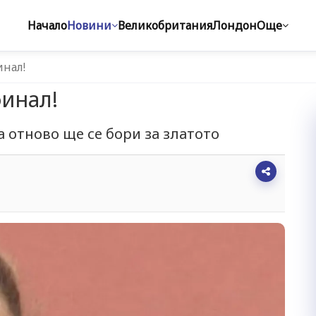
Начало
Новини
Великобритания
Лондон
Още
инал!
финал!
 отново ще се бори за златото