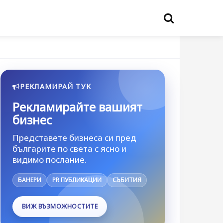
РЕКЛАМИРАЙ ТУК
Рекламирайте вашият
бизнес
Представете бизнеса си пред
българите по света с ясно и
видимо послание.
БАНЕРИ
PR ПУБЛИКАЦИИ
СЪБИТИЯ
ВИЖ ВЪЗМОЖНОСТИТЕ